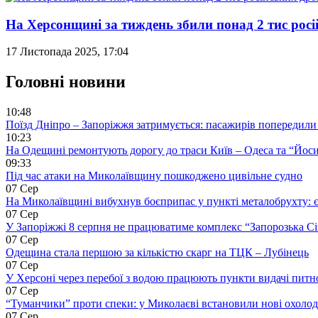
На Херсонщині за тиждень збили понад 2 тис росі
17 Листопада 2025, 17:04
Головні новини
10:48
Поїзд Дніпро – Запоріжжя затримується: пасажирів попередили
10:23
На Одещині ремонтують дорогу до траси Київ – Одеса та “Йос
09:33
Під час атаки на Миколаївщину пошкоджено цивільне судно
07 Сер
На Миколаївщині вибухнув боєприпас у пункті металобрухту: 
07 Сер
У Запоріжжі 8 серпня не працюватиме комплекс “Запорозька Сі
07 Сер
Одещина стала першою за кількістю скарг на ТЦК – Лубінець
07 Сер
У Херсоні через перебої з водою працюють пункти видачі питн
07 Сер
“Туманчики” проти спеки: у Миколаєві встановили нові охоло
07 Сер