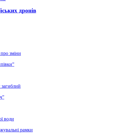
йських дронів
 про зміни
ипівки”
є загиблий
ч”
ої води
джувальні рамки