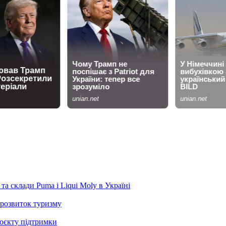
та склади Puma і Liqui Moly в Україні
розвиток туризму
роєкту підтримки