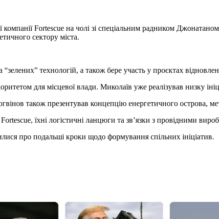
ої компанії Fortescue на чолі зі спеціальним радником Джоната
етичного сектору міста.
 “зелених” технологій, а також бере участь у проєктах відновле
оритетом для місцевої влади. Миколаїв уже реалізував низку ініц
гвінов також презентував концепцію енергетичного острова, мето
 Fortescue, їхні логістичні ланцюги та зв’язки з провідними вир
лися про подальші кроки щодо формування спільних ініціатив.