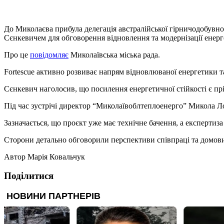
До Миколаєва прибула делегація австралійської гірничодобувн
Сєнкевичем для обговорення відновлення та модернізації енерг
Про це
повідомляє
Миколаївська міська рада.
Fortescue активно розвиває напрям відновлюваної енергетики та
Сєнкевич наголосив, що посилення енергетичної стійкості є прі
Під час зустрічі директор “Миколаївоблтеплоенерго” Микола Ло
Зазначається, що проєкт уже має технічне бачення, а експертиза
Сторони детально обговорили перспективи співпраці та домови
Автор
Марія Ковальчук
Поділитися