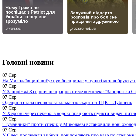
Головні новини
07 Сер
На Миколаївщині вибухнув боєприпас у пункті металобрухту: 
07 Сер
У Запоріжжі 8 серпня не працюватиме комплекс “Запорозька Сі
07 Сер
Одещина стала першою за кількістю скарг на ТЦК – Лубінець
07 Сер
У Херсоні через перебої з водою працюють пункти видачі питн
07 Сер
“Туманчики” проти спеки: у Миколаєві встановили нові охоло
07 Сер
У Одесі пролунали вибухи: повідомляють про удар по стадіону