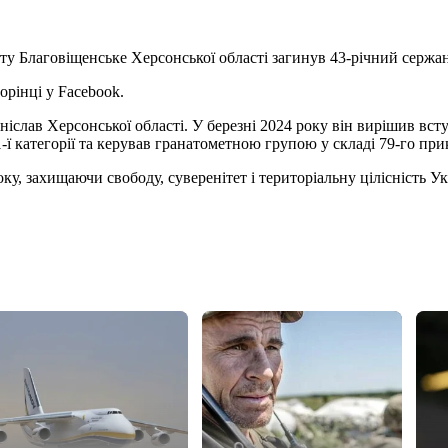
кту Благовіщенське Херсонської області загинув 43-річний серж
орінці у Facebook.
ніслав Херсонської області. У березні 2024 року він вирішив вс
 категорії та керував гранатометною групою у складі 79-го при
оку, захищаючи свободу, суверенітет і територіальну цілісність У