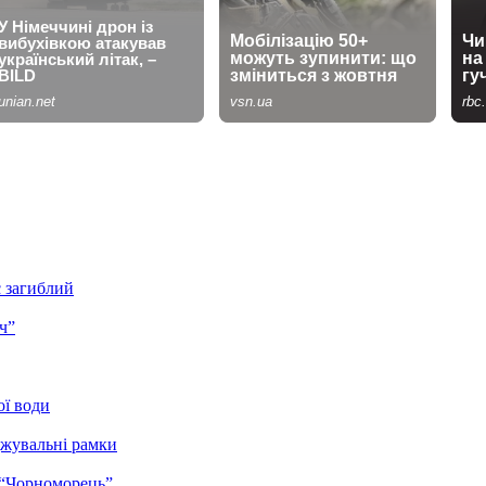
є загиблий
ч”
ої води
джувальні рамки
 “Чорноморець”