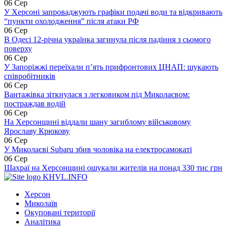
06 Сер
У Херсоні запроваджують графіки подачі води та відкривають
“пункти охолодження” після атаки РФ
06 Сер
В Одесі 12-річна українка загинула після падіння з сьомого
поверху
06 Сер
У Запоріжжі переїхали п’ять прифронтових ЦНАП: шукають
співробітників
06 Сер
Вантажівка зіткнулася з легковиком під Миколаєвом:
постраждав водій
06 Сер
На Херсонщині віддали шану загиблому військовому
Ярославу Крюкову
06 Сер
У Миколаєві Subaru збив чоловіка на електросамокаті
06 Сер
Шахраї на Херсонщині ошукали жителів на понад 330 тис грн
KHVL.INFO
Херсон
Миколаїв
Окуповані території
Аналітика