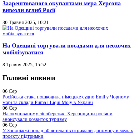
Заарештованого окупантами мера Херсона
вивезли вглиб Росії
30 Травня 2025, 10:21
На Одещині торгували посадами для неохочих
мобілізуватися
8 Травня 2025, 15:52
Головні новини
06 Сер
Російська атака пошкодила німецьке судно Emil у Чорному
морі та склади Puma і Liqui Moly в Україні
06 Сер
На окупованому лівобережжі Херсонщини росіяни
анонсували розвиток туризму
06 Сер
У Запоріжжі понад 50 ветеранів отримали допомогу в межах
проєкту підтримки