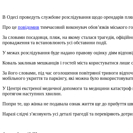
В Одесі проведуть службове розслідування щодо орендарів пляжу
Про це
повідомив
тимчасовий виконувач обов’язків міського го
За словами посадовця, пляж, на якому сталася трагедія, офіцій
провадження та встановлюють усі обставини події.
У межах розслідування буде надано правову оцінку діям відпові
Коваль закликав мешканців і гостей міста користуватися лише 
За його словами, під час оголошення повітряної тривоги відпо
мобільного укриття та паркінгу, які можна було використовувати
У Центрі екстреної медичної допомоги та медицини катастроф п
протягом наступних хвилин.
Попри те, що жінка не подавала ознак життя ще до прибуття шв
Наразі слідчі з’ясовують усі деталі трагедії та перевіряють дот