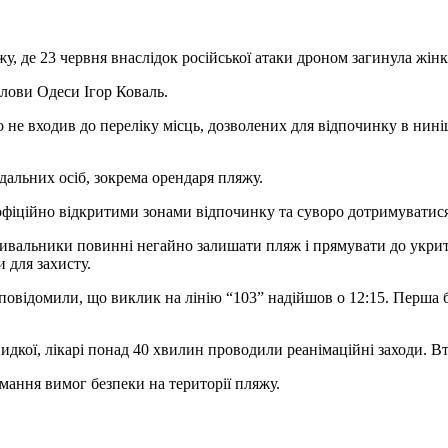
, де 23 червня внаслідок російської атаки дроном загинула жінк
лови Одеси Ігор Коваль.
но не входив до переліку місць, дозволених для відпочинку в нин
дальних осіб, зокрема орендаря пляжу.
офіційно відкритими зонами відпочинку та суворо дотримуватися
чивальники повинні негайно залишати пляж і прямувати до укритт
 для захисту.
овідомили, що виклик на лінію “103” надійшов о 12:15. Перша бр
идкої, лікарі понад 40 хвилин проводили реанімаційні заходи. В
римання вимог безпеки на території пляжу.