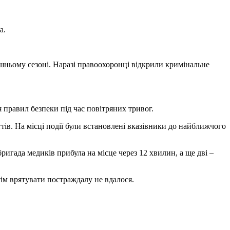
а.
ішньому сезоні. Наразі правоохоронці відкрили кримінальне
 правил безпеки під час повітряних тривог.
ів. На місці події були встановлені вказівники до найближчого
игада медиків прибула на місце через 12 хвилин, а ще дві –
тім врятувати постраждалу не вдалося.