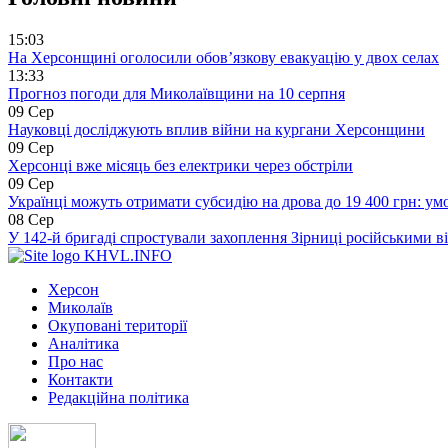
15:03
На Херсонщині оголосили обов’язкову евакуацію у двох селах
13:33
Прогноз погоди для Миколаївщини на 10 серпня
09 Сер
Науковці досліджують вплив війни на кургани Херсонщини
09 Сер
Херсонці вже місяць без електрики через обстріли
09 Сер
Українці можуть отримати субсидію на дрова до 19 400 грн: ум
08 Сер
У 142-й бригаді спростували захоплення Зірниці російськими в
KHVL.INFO
Херсон
Миколаїв
Окуповані території
Аналітика
Про нас
Контакти
Редакційна політика