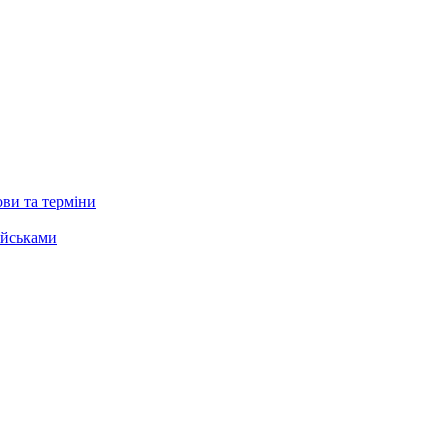
ови та терміни
ійськами