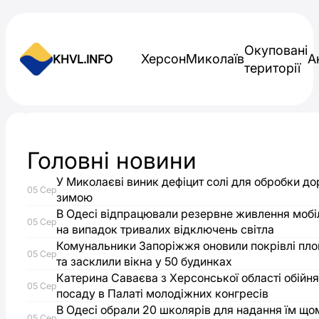
Skip to content
Окуповані
Херсон
Миколаїв
А
KHVL.INFO
території
Новини України
Головні новини
На
У Миколаєві виник дефіцит солі для обробки до
05 Сер
Одещині
зимою
В Одесі відпрацювали резервне живлення мобіл
05 Сер
на випадок тривалих відключень світла
торгували
Комунальники Запоріжжя оновили покрівлі пл
05 Сер
та засклили вікна у 50 будинках
посадами
Катерина Саваєва з Херсонської області обійня
05 Сер
посаду в Палаті молодіжних конгресів
для
В Одесі обрали 20 школярів для надання їм що
05 Сер