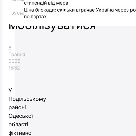
стипендій від мера
неохочих
Ціна блокади: скільки втрачає Україна через ро
05 Сер
по портах
мобілізуватися
8
Травня
2025,
15:52
У
Подільському
районі
Одеської
області
фіктивно