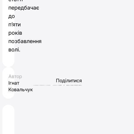
передбачає
до
п’яти
років
позбавлення
волі.
Автор
Поділитися
Ігнат
Ковальчук