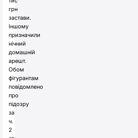
тис
грн
застави.
Іншому
призначили
нічний
домашній
арешт.
Обом
фігурантам
повідомлено
про
підозру
за
ч.
2