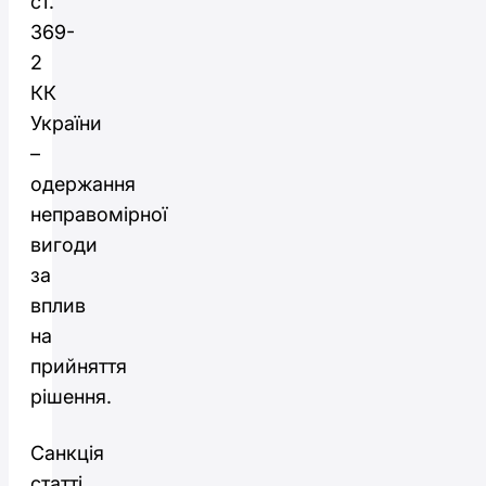
ст.
369-
2
КК
України
–
одержання
неправомірної
вигоди
за
вплив
на
прийняття
рішення.
Санкція
статті