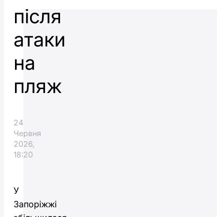
після
атаки
на
пляж
24
Червня
2026,
18:20
У
Запоріжжі