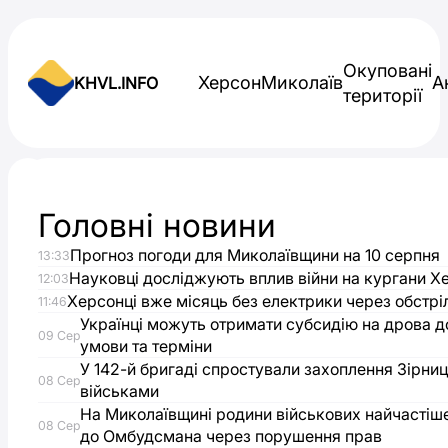
Skip to content
Окуповані
Херсон
Миколаїв
А
KHVL.INFO
території
Новини України
Головні новини
У
Прогноз погоди для Миколаївщини на 10 серпня
13:33
Запоріжжі
Науковці досліджують вплив війни на кургани 
12:03
Херсонці вже місяць без електрики через обстрі
11:46
зросла
Українці можуть отримати субсидію на дрова до
09 Сер
умови та терміни
У 142-й бригаді спростували захоплення Зірниц
кількість
08 Сер
військами
На Миколаївщині родини військових найчастіш
поранених
08 Сер
до Омбудсмана через порушення прав