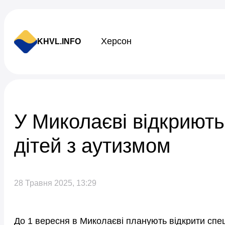
Skip to content
Херсон
KHVL.INFO
Новини України
У Миколаєві відкриють
дітей з аутизмом
28 Травня 2025, 13:29
До 1 вересня в Миколаєві планують відкрити спец