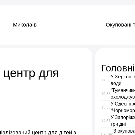
Миколаїв
Окуповані т
Головн
 центр для
У Херсоні 
17:38
води
“Туманчики
16:33
охолоджув
У Одесі пр
15:53
“Чорномор
У Запоріжж
14:57
три дні
З окупова
іалізований центр для дітей з
07 Сер