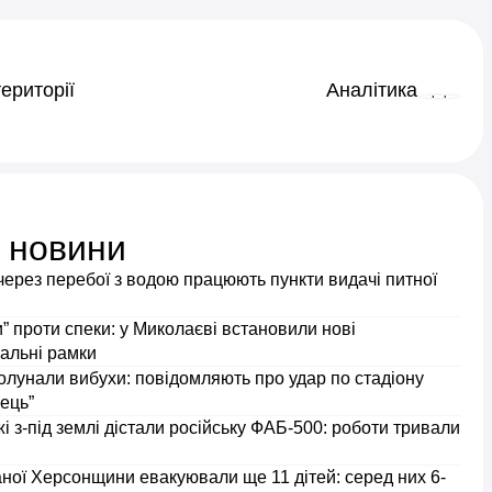
ериторії
Аналітика
і новини
через перебої з водою працюють пункти видачі питної
” проти спеки: у Миколаєві встановили нові
альні рамки
олунали вибухи: повідомляють про удар по стадіону
ець”
і з-під землі дістали російську ФАБ-500: роботи тривали
ної Херсонщини евакуювали ще 11 дітей: серед них 6-