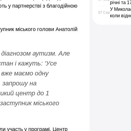
річні та 1
ть у партнерстві з благодійною
У Миколає
07 Сер
коли відн
тупник міського голови Анатолій
з діагнозом аутизм. Але
тан і кажуть: ‘Усе
и вже маємо одну
, запрошу на
икий центр до 1
у заступник міського
и участь у програмі. Центр