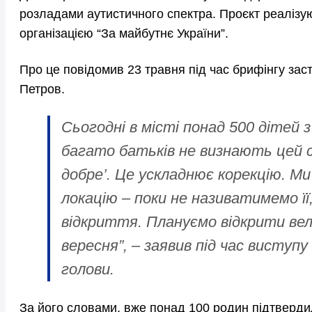
розладами аутистичного спектра. Проєкт реалізую
організацією “За майбутнє України”.
Про це повідомив 23 травня під час брифінгу зас
Петров.
Сьогодні в місті понад 500 дітей 
багато батьків не визнають цей с
добре’. Це ускладнює корекцію. М
локацію – поки не називатимемо її
відкриття. Плануємо відкрити вел
вересня”, – заявив під час виступ
голови.
За його словами, вже понад 100 родин підтвердил