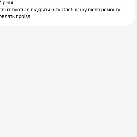
7-річні
ві готуються відкрити 6-ту Слобідську після ремонту:
овлять проїзд