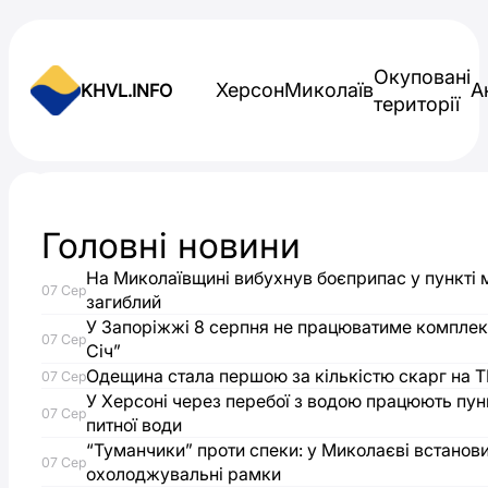
Skip to content
Окуповані
Херсон
Миколаїв
А
KHVL.INFO
території
Новини України
Головні новини
Запоріжжя
На Миколаївщині вибухнув боєприпас у пункті 
07 Сер
готують
загиблий
У Запоріжжі 8 серпня не працюватиме комплек
07 Сер
Січ”
до
Одещина стала першою за кількістю скарг на Т
07 Сер
У Херсоні через перебої з водою працюють пун
можливих
07 Сер
питної води
“Туманчики” проти спеки: у Миколаєві встанови
обмежень
07 Сер
охолоджувальні рамки