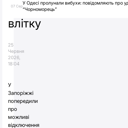
У Одесі пролунали вибухи: повідомляють про у
електропостачання
07 Сер
“Чорноморець”
влітку
25
Червня
2026,
18:04
У
Запоріжжі
попередили
про
можливі
відключення