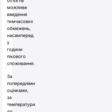
об’єктів
можливе
введення
тимчасових
обмежень,
насамперед
у
години
пікового
споживання.
За
попередніми
оцінками,
за
температури
до