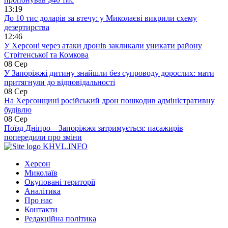
13:19
До 10 тис доларів за втечу: у Миколаєві викрили схему
дезертирства
12:46
У Херсоні через атаки дронів закликали уникати району
Стрітенської та Комкова
08 Сер
У Запоріжжі дитину знайшли без супроводу дорослих: мати
притягнули до відповідальності
08 Сер
На Херсонщині російський дрон пошкодив адміністративну
будівлю
08 Сер
Поїзд Дніпро – Запоріжжя затримується: пасажирів
попередили про зміни
KHVL.INFO
Херсон
Миколаїв
Окуповані території
Аналітика
Про нас
Контакти
Редакційна політика