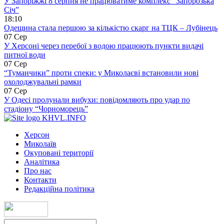
У Запоріжжі 8 серпня не працюватиме комплекс “Запорозька
Січ”
18:10
Одещина стала першою за кількістю скарг на ТЦК – Лубінець
07 Сер
У Херсоні через перебої з водою працюють пункти видачі
питної води
07 Сер
“Туманчики” проти спеки: у Миколаєві встановили нові
охолоджувальні рамки
07 Сер
У Одесі пролунали вибухи: повідомляють про удар по
стадіону “Чорноморець”
KHVL.INFO
Херсон
Миколаїв
Окуповані території
Аналітика
Про нас
Контакти
Редакційна політика