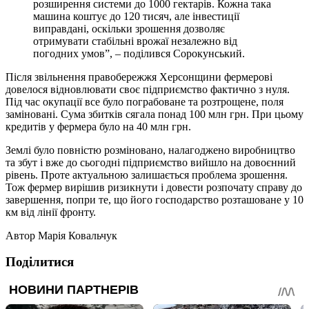
розширення системи до 1000 гектарів. Кожна така
машина коштує до 120 тисяч, але інвестиції
виправдані, оскільки зрошення дозволяє
отримувати стабільні врожаї незалежно від
погодних умов”, – поділився Сорокунський.
Після звільнення правобережжя Херсонщини фермерові
довелося відновлювати своє підприємство фактично з нуля.
Під час окупації все було пограбоване та розтрощене, поля
заміновані. Сума збитків сягала понад 100 млн грн. При цьому
кредитів у фермера було на 40 млн грн.
Землі було повністю розміновано, налагоджено виробництво
та збут і вже до сьогодні підприємство вийшло на довоєнний
рівень. Проте актуальною залишається проблема зрошення.
Тож фермер вирішив ризикнути і довести розпочату справу до
завершення, попри те, що його господарство розташоване у 10
км від лінії фронту.
Автор
Марія Ковальчук
Поділитися