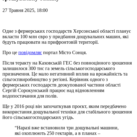
27 Травня 2025, 18:00
Одне з фермерських господарств Херсонської області планує
вкласти 100 млн євро у придбання дощувальних машин, які
будуть працювати на прифронтовій території.
Про це
повідомляє
портал Місто Сонця.
Після теракту на Каховській ГЕС без повноцінного зрошення
залишилося 300 тис га земель сільськогосподарського
призначення. Це мало негативний вплив на врожайність та
сільгоспвиробництво у регіоні. Керівник одного з
фермерських господарств деокупованої частини області
Сергій Сорокунський працює над відновленням
водопостачання для полів.
Ще у 2016 році він започаткував проєкт, яким передбачено
використання дощувальної техніки для стабільного зрошення
його сільськогосподарських угідь.
“Наразі вже встановили три дощувальні машини,
які охоплюють 250 гектарів, а в планах –