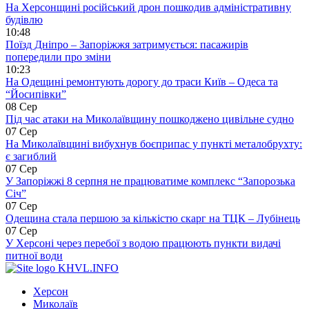
На Херсонщині російський дрон пошкодив адміністративну
будівлю
10:48
Поїзд Дніпро – Запоріжжя затримується: пасажирів
попередили про зміни
10:23
На Одещині ремонтують дорогу до траси Київ – Одеса та
“Йосипівки”
08 Сер
Під час атаки на Миколаївщину пошкоджено цивільне судно
07 Сер
На Миколаївщині вибухнув боєприпас у пункті металобрухту:
є загиблий
07 Сер
У Запоріжжі 8 серпня не працюватиме комплекс “Запорозька
Січ”
07 Сер
Одещина стала першою за кількістю скарг на ТЦК – Лубінець
07 Сер
У Херсоні через перебої з водою працюють пункти видачі
питної води
KHVL.INFO
Херсон
Миколаїв