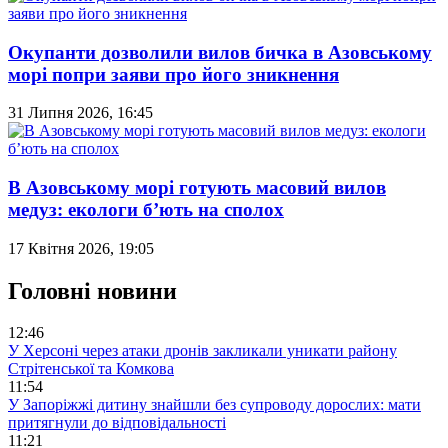
Окупанти дозволили вилов бичка в Азовському
морі попри заяви про його зникнення
31 Липня 2026, 16:45
В Азовському морі готують масовий вилов
медуз: екологи б’ють на сполох
17 Квітня 2026, 19:05
Головні новини
12:46
У Херсоні через атаки дронів закликали уникати району
Стрітенської та Комкова
11:54
У Запоріжжі дитину знайшли без супроводу дорослих: мати
притягнули до відповідальності
11:21