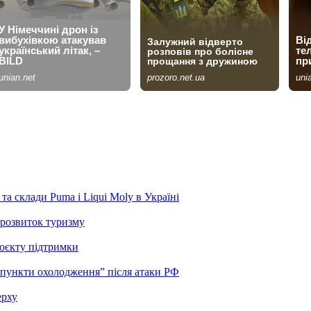
та склади Puma і Liqui Moly в Україні
розвиток туризму
роєкту підтримки
“пункти охолодження” після атаки РФ
ерху