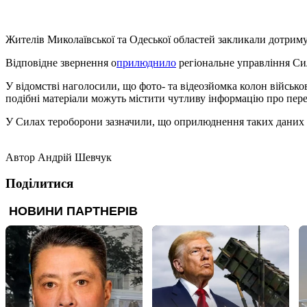
Жителів Миколаївської та Одеської областей закликали дотримув
Відповідне звернення о
прилюднило
регіональне управління Си
У відомстві наголосили, що фото- та відеозйомка колон військ
подібні матеріали можуть містити чутливу інформацію про пере
У Силах тероборони зазначили, що оприлюднення таких даних з
Автор
Андрій Шевчук
Поділитися