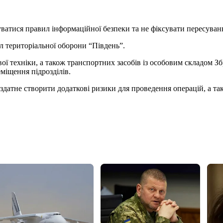
атися правил інформаційної безпеки та не фіксувати пересування
л територіальної оборони “Південь”.
ової техніки, а також транспортних засобів із особовим складом
міщення підрозділів.
датне створити додаткові ризики для проведення операцій, а та