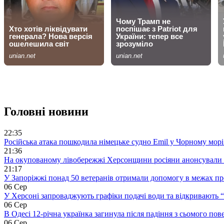
Головні новини
22:35
Російська атака пошкодила німецьке судно Emil у Чорному морі 
21:36
На окупованому лівобережжі Херсонщини росіяни анонсували 
21:17
У Запоріжжі понад 50 ветеранів отримали допомогу в межах п
06 Сер
У Херсоні запроваджують графіки подачі води та відкривають 
06 Сер
В Одесі 12-річна українка загинула після падіння з сьомого пов
06 Сер