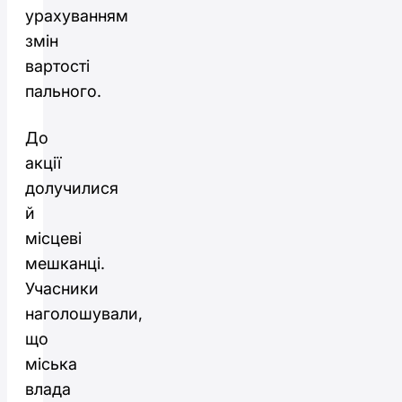
урахуванням
змін
вартості
пального.
До
акції
долучилися
й
місцеві
мешканці.
Учасники
наголошували,
що
міська
влада