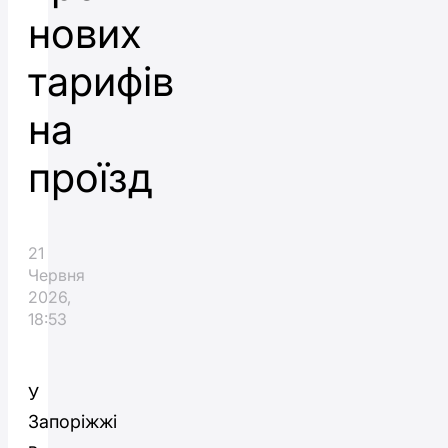
нових
тарифів
на
проїзд
21
Червня
2026,
18:53
У
Запоріжжі