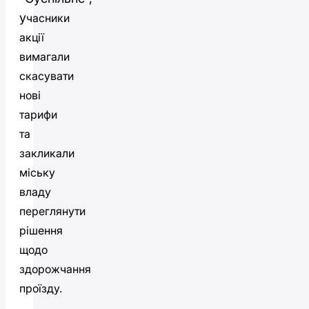
у
часники
акції
вимагали
скасувати
нові
тарифи
та
закликали
міську
владу
переглянути
рішення
щодо
здорожчання
проїзду.