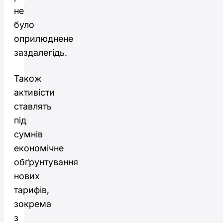
не
було
оприлюднене
заздалегідь.
Також
активісти
ставлять
під
сумнів
економічне
обґрунтування
нових
тарифів,
зокрема
з