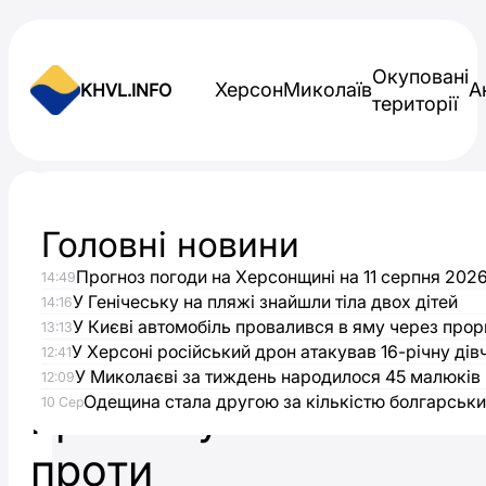
Skip to content
Окуповані
Херсон
Миколаїв
А
KHVL.INFO
території
Новини України
Головні новини
У
Прогноз погоди на Херсонщині на 11 серпня 202
14:49
центрі
У Генічеську на пляжі знайшли тіла двох дітей
14:16
У Києві автомобіль провалився в яму через прор
13:13
Запоріжжя
У Херсоні російський дрон атакував 16-річну дів
12:41
У Миколаєві за тиждень народилося 45 малюків
12:09
Одещина стала другою за кількістю болгарськи
протестували
10 Сер
проти