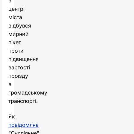
в
центрі
міста
відбувся
мирний
пікет
проти
підвищення
вартості
проїзду
в
громадському
транспорті.
Як
повідомляє
“Суспільне”,