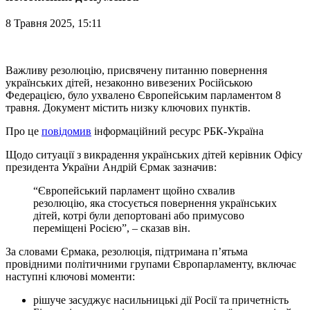
8 Травня 2025, 15:11
Важливу резолюцію, присвячену питанню повернення
українських дітей, незаконно вивезених Російською
Федерацією, було ухвалено Європейським парламентом 8
травня. Документ містить низку ключових пунктів.
Про це
повідомив
інформаційний ресурс РБК-Україна
Щодо ситуації з викрадення українських дітей керівник Офісу
президента України Андрій Єрмак зазначив:
“Європейський парламент щойно схвалив
резолюцію, яка стосується повернення українських
дітей, котрі були депортовані або примусово
переміщені Росією”, – сказав він.
За словами Єрмака, резолюція, підтримана п’ятьма
провідними політичними групами Європарламенту, включає
наступні ключові моменти:
рішуче засуджує насильницькі дії Росії та причетність