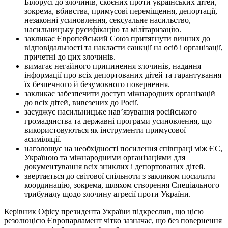
Білорусі до злочинів, скоєних проти українських дітей,
зокрема, вбивства, примусові переміщення, депортації,
незаконні усиновлення, сексуальне насильство,
насильницьку русифікацію та мілітаризацію.
закликає Європейський Союз притягнути винних до
відповідальності та накласти санкції на осіб і організації,
причетні до цих злочинів.
вимагає негайного припинення злочинів, надання
інформації про всіх депортованих дітей та гарантування
їх безпечного й безумовного повернення.
закликає забезпечити доступ міжнародних організацій
до всіх дітей, вивезених до Росії.
засуджує насильницьке нав’язування російського
громадянства та державні програми усиновлення, що
використовуються як інструменти примусової
асиміляції.
наголошує на необхідності посилення співпраці між ЄС,
Україною та міжнародними організаціями для
документування всіх зниклих і депортованих дітей.
звертається до світової спільноти з закликом посилити
координацію, зокрема, шляхом створення Спеціального
трибуналу щодо злочину агресії проти України.
Керівник Офісу президента України підкреслив, що цією
резолюцією Європарламент чітко зазначає, що без повернення