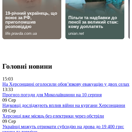
Головні новини
15:03
На Херсонщині оголосили обов’язкову евакуацію у двох селах
13:33
Прогноз погоди для Миколаївщини на 10 серпня
09 Сер
Науковці досліджують вплив війни на кургани Херсонщини
09 Сер
Херсонці вже місяць без електрики через обстріли
09 Сер
Українці можуть отримати субсидію на дрова до 19 400 грн:
умови та терміни