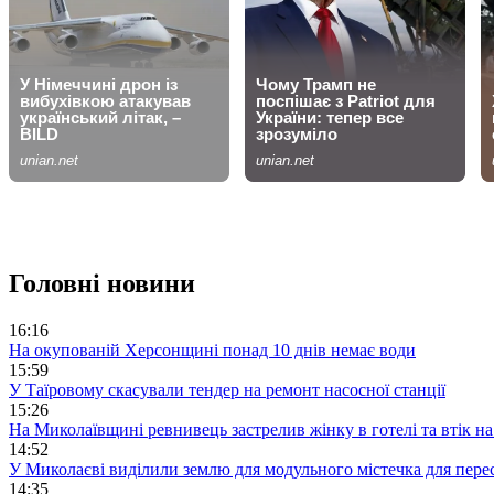
Головні новини
16:16
На окупованій Херсонщині понад 10 днів немає води
15:59
У Таїровому скасували тендер на ремонт насосної станції
15:26
На Миколаївщині ревнивець застрелив жінку в готелі та втік н
14:52
У Миколаєві виділили землю для модульного містечка для пере
14:35