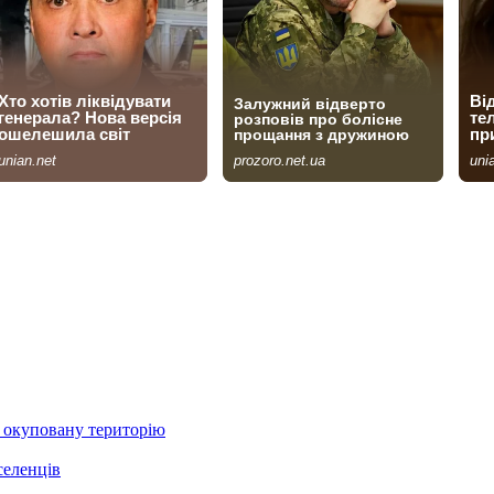
а окуповану територію
селенців