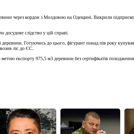
евини через кордон з Молдовою на Одещині. Викрили підприємц
 досудове слідство у цій справі.
й деревини. Готуючись до цього, фігурант понад пів року купува
возив ліс до ЄС.
 з метою експорту 975,5 м3 деревини без сертифікатів походження