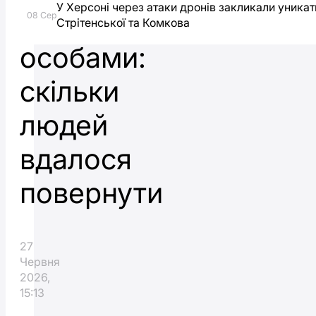
У Херсоні через атаки дронів закликали уника
цивільними
08 Сер
Стрітенської та Комкова
особами:
скільки
людей
вдалося
повернути
27
Червня
2026,
15:13