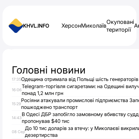
Skip to content
Окуповані
Херсон
Миколаїв
А
KHVL.INFO
території
Новини України
Головні новини
Україна
Одещина отримала від Польщі шість генераторів
17:35
та
Telegram-торгівля сигаретами: на Одещині вилу
16:06
понад 1,2 млн грн
Росія
Росіяни атакували промислові підприємства Зап
15:29
пошкоджено транспорт
В Одесі ДБР запобігло замовному вбивству судді
провели
14:43
пропонував $40 тис
До 10 тис доларів за втечу: у Миколаєві викри
обмін
08 Сер
дезертирства