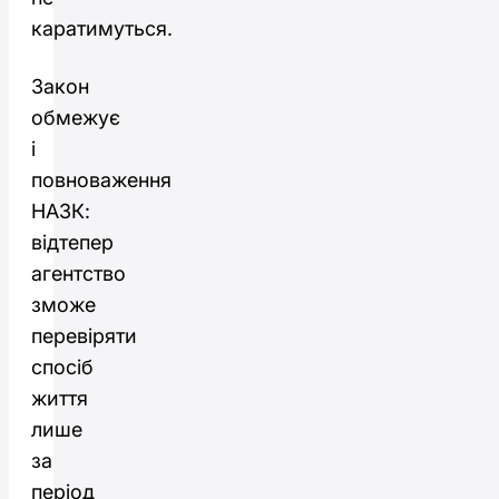
каратимуться.
Закон
обмежує
і
повноваження
НАЗК:
відтепер
агентство
зможе
перевіряти
спосіб
життя
лише
за
період