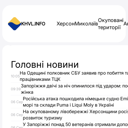
Skip to content
Окуповані
Херсон
Миколаїв
А
KHVL.INFO
території
Новини України
Головні новини
Рада
На Одещині полковник СБУ заявив про побиття т
10:05
посилила
працівниками ТЦК
Запоріжжя двічі за ніч опинилося під ударом: 
09:39
жінка
відповідальність
Російська атака пошкодила німецьке судно Emi
06 Сер
морі та склади Puma і Liqui Moly в Україні
за
На окупованому лівобережжі Херсонщини росі
06 Сер
розвиток туризму
недостовірні
У Запоріжжі понад 50 ветеранів отримали доп
06 Сер