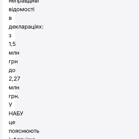
неправдиві
відомості
в
деклараціях:
з
1,5
млн
грн
до
2,27
млн
грн.
У
НАБУ
це
пояснюють