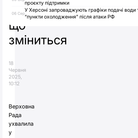
проєкту підтримки
декларації:
У Херсоні запроваджують графіки подачі води 
06 Сер
“пункти охолодження” після атаки РФ
що
зміниться
18
Червня
2025,
10:12
Верховна
Рада
ухвалила
у