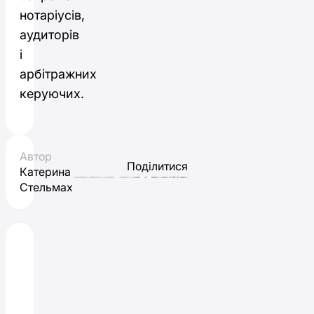
нотаріусів,
аудиторів
і
арбітражних
керуючих.
Автор
Поділитися
Катерина
Стельмах