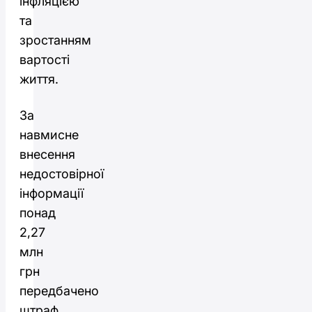
інфляцією
та
зростанням
вартості
життя.
За
навмисне
внесення
недостовірної
інформації
понад
2,27
млн
грн
передбачено
штраф