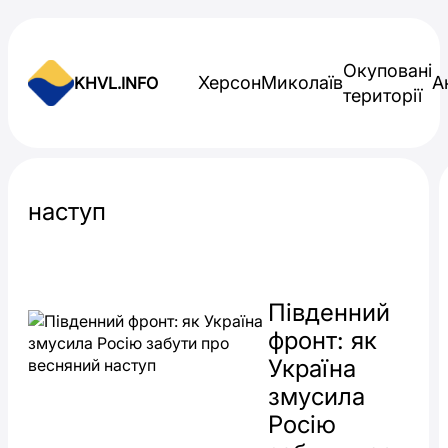
Skip to content
Окуповані
Херсон
Миколаїв
А
KHVL.INFO
території
Новини України
наступ
Південний
фронт: як
Україна
змусила
Росію