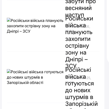
забути про
весняний
наступ
Російськи
війська
12 Квітня 2026,
планують
12:24
захопити
острівну
зону на
Дніпрі –
ЗСУ
Російські
війська
17 Травня 2025,
готуються
16:58
до нових
штурмів в
Запорізькій