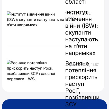
області
Інститут
17 Травня 2025,
вивчення
10:37
війни (ISW):
окупанти
наступають
на п’яти
напрямках
Весняне
4 Травня 2025, 11:57
потепління
прискорить
наступ
Росії,
позбавивши
ЗСУ