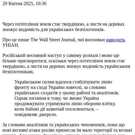
29 Квітня 2025, 10:36
Через потепління земля стає твердішою, а листя на деревах
знижує видимість для українських безпілотників.
Про це пише The Wall Street Journal, чиї висновки
наводить
УНІАН.
Російський весняний наступ у самому розпалі і може ще
більше прискоритися, оскільки через потепління земля стає
твердішою, а листя на деревах знижує видимість українським
безпілотникам,
Українським силам вдалося стабілізувати лінію
фронту на сході України навесні, за словами
українських солдатів у цьому районі та аналітиків.
Однак питання в тому, чи зможе Україна
продовжувати утримувати лінію оборони влітку,
коли бойові дії зазвичай посилюються, –
повідомляє джерело.
За словами аналітиків та українських чиновників, поки що
нові весняні атаки росіян принесли їм мало території та великі