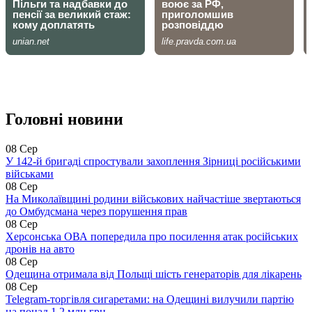
Головні новини
08 Сер
У 142-й бригаді спростували захоплення Зірниці російськими
військами
08 Сер
На Миколаївщині родини військових найчастіше звертаються
до Омбудсмана через порушення прав
08 Сер
Херсонська ОВА попередила про посилення атак російських
дронів на авто
08 Сер
Одещина отримала від Польщі шість генераторів для лікарень
08 Сер
Telegram-торгівля сигаретами: на Одещині вилучили партію
на понад 1,2 млн грн