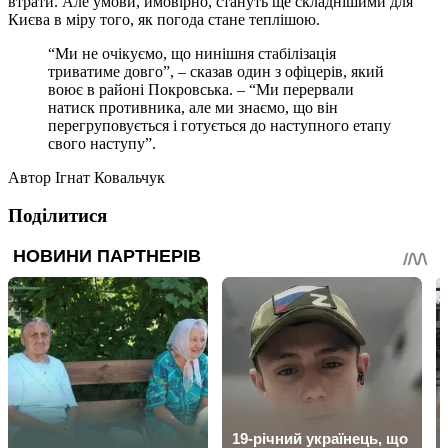
втрати. Але умови, ймовірно, стануть ще складнішими для
Києва в міру того, як погода стане теплішою.
“Ми не очікуємо, що нинішня стабілізація
триватиме довго”, – сказав один з офіцерів, який
воює в районі Покровська. – “Ми перервали
натиск противника, але ми знаємо, що він
перегруповується і готується до наступного етапу
свого наступу”.
Автор
Ігнат Ковальчук
Поділитися