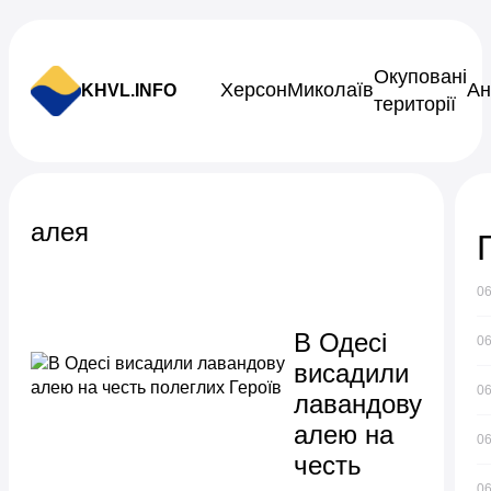
Skip to content
Окуповані
Херсон
Миколаїв
Ан
KHVL.INFO
території
Новини України
алея
0
В Одесі
0
висадили
0
лавандову
алею на
0
честь
0