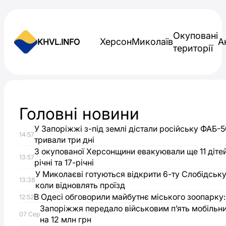
Skip to content
Окуповані
Херсон
Миколаїв
А
KHVL.INFO
території
Новини України
Головні новини
Єрмак
У Запоріжжі з-під землі дістали російську ФАБ-5
14:57
та
тривали три дні
З окупованої Херсонщини евакуювали ще 11 дітей
13:57
річні та 17-річні
Умєров
У Миколаєві готуються відкрити 6-ту Слобідську
13:38
коли відновлять проїзд
прибули
В Одесі обговорили майбутнє міського зоопарку
12:52
Запоріжжя передало військовим п’ять мобільн
до
07 Сер
на 12 млн грн