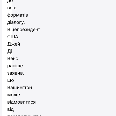
до
всіх
форматів
діалогу.
Віцепрезидент
США
Джей
Ді
Венс
раніше
заявив,
що
Вашингтон
може
відмовитися
від