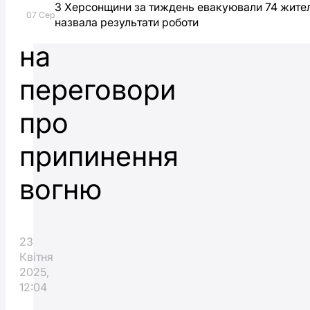
З Херсонщини за тиждень евакуювали 74 жителі
Лондона
07 Сер
назвала результати роботи
на
переговори
про
припинення
вогню
23
Квітня
2025,
12:04