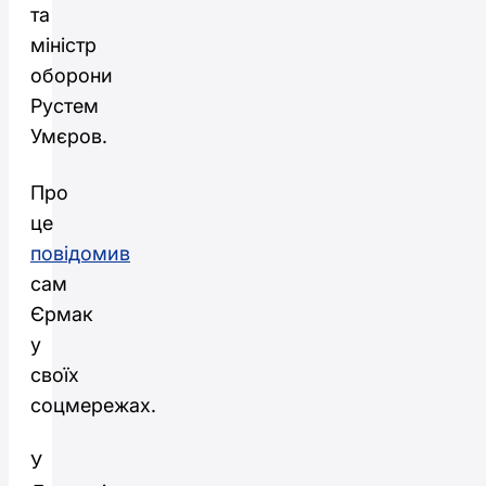
та
міністр
оборони
Рустем
Умєров.
Про
це
повідомив
сам
Єрмак
у
своїх
соцмережах.
У