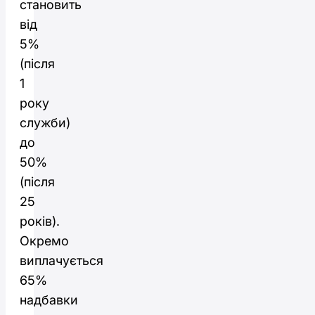
становить
від
5%
(після
1
року
служби)
до
50%
(після
25
років).
Окремо
виплачується
65%
надбавки