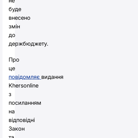
не
буде
внесено
змін
до
держбюджету.
Про
це
повідомляє
видання
Khersonline
з
посиланням
на
відповідні
Закон
та