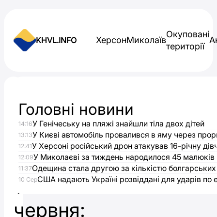
Skip to content
Окуповані
Херсон
Миколаїв
А
KHVL.INFO
території
Новини України
Головні новини
Виплати
У Генічеську на пляжі знайшли тіла двох дітей
14:16
військовим
У Києві автомобіль провалився в яму через прор
13:13
У Херсоні російський дрон атакував 16-річну дів
12:41
з
У Миколаєві за тиждень народилося 45 малюків
12:09
Одещина стала другою за кількістю болгарських
11:37
США надають Україні розвіддані для ударів по е
1
10 Сер
червня: