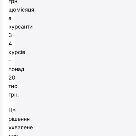
грн
щомісяця,
а
курсанти
3-
4
курсів
–
понад
20
тис
грн.
Це
рішення
ухвалене
для