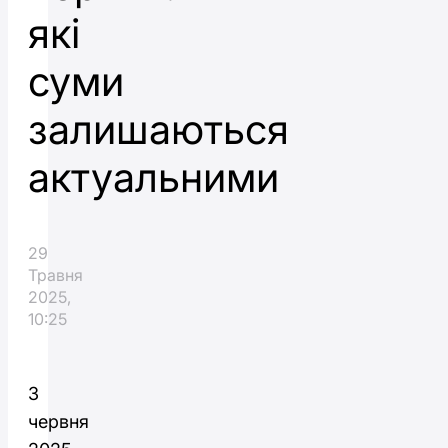
які
суми
залишаються
актуальними
29
Травня
2025,
10:25
З
червня