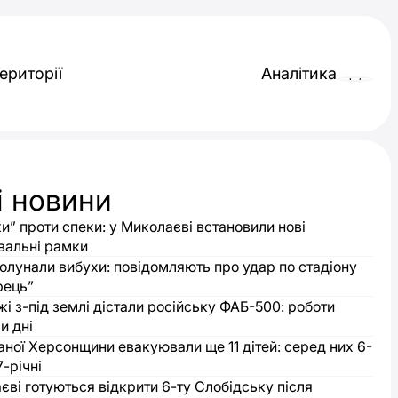
ериторії
Аналітика
і новини
и” проти спеки: у Миколаєві встановили нові
вальні рамки
ролунали вибухи: повідомляють про удар по стадіону
рець”
і з-під землі дістали російську ФАБ-500: роботи
и дні
аної Херсонщини евакуювали ще 11 дітей: серед них 6-
7-річні
єві готуються відкрити 6-ту Слобідську після