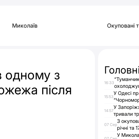
Миколаїв
Окуповані т
Головн
в одному з
“Туманчик
16:33
пожежа після
охолоджу
У Одесі п
15:53
“Чорномо
У Запоріжж
14:57
тривали тр
З окупов
07 Сер
річні та 1
У Микола
07 Сер