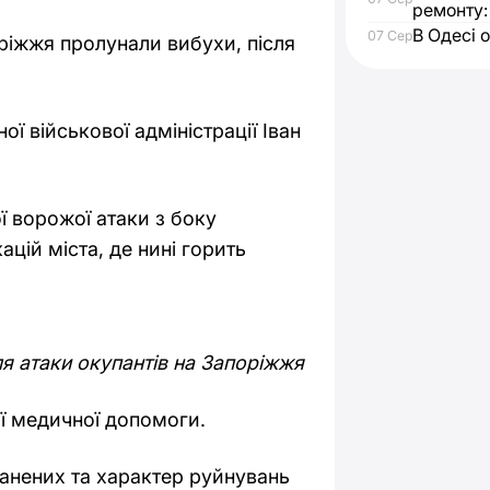
ремонту:
В Одесі 
07 Сер
оріжжя пролунали вибухи, після
ї військової адміністрації Іван
ї ворожої атаки з боку
ацій міста, де нині горить
сля атаки окупантів на Запоріжжя
ї медичної допомоги.
ранених та характер руйнувань