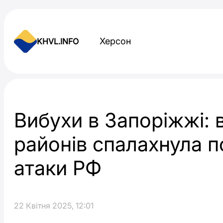
Skip to content
Херсон
KHVL.INFO
Новини України
Вибухи в Запоріжжі: 
районів спалахнула 
атаки РФ
22 Квітня 2025, 12:01