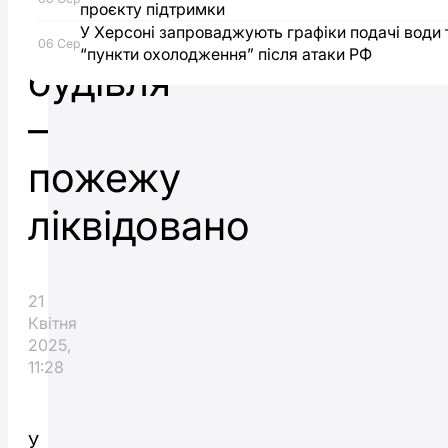
проєкту підтримки
господарча
У Херсоні запроваджують графіки подачі води 
06 Сер
“пункти охолодження” після атаки РФ
будівля
–
пожежу
ліквідовано
21
Квітня
2025,
11:28
У