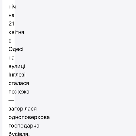
ніч
на
21
квітня
в
Одесі
на
вулиці
Інглезі
сталася
пожежа
—
загорілася
одноповерхова
господарча
будівля.