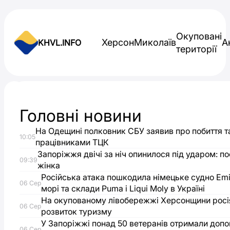
Skip to content
Окуповані
Херсон
Миколаїв
А
KHVL.INFO
території
Новини України
Головні новини
В
На Одещині полковник СБУ заявив про побиття т
10:05
Одесі
працівниками ТЦК
Запоріжжя двічі за ніч опинилося під ударом: 
09:39
жінка
на
Російська атака пошкодила німецьке судно Emi
06 Сер
морі та склади Puma і Liqui Moly в Україні
Інглезі
На окупованому лівобережжі Херсонщини росі
06 Сер
розвиток туризму
горіла
У Запоріжжі понад 50 ветеранів отримали доп
06 Сер