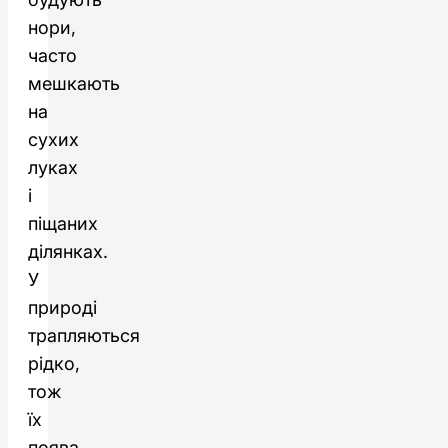
нори,
часто
мешкають
на
сухих
луках
і
піщаних
ділянках.
У
природі
трапляються
рідко,
тож
їх
поява