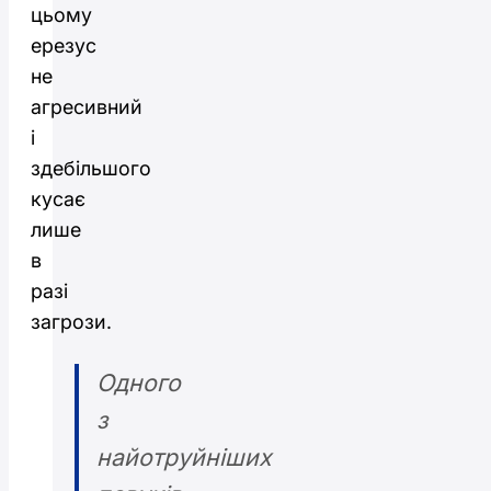
цьому
ерезус
не
агресивний
і
здебільшого
кусає
лише
в
разі
загрози.
Одного
з
найотруйніших