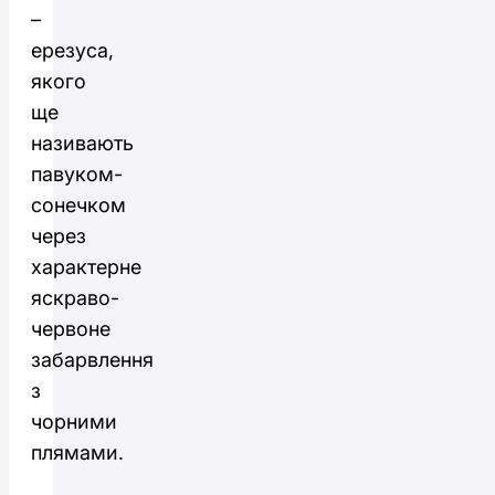
–
ерезуса,
якого
ще
називають
павуком-
сонечком
через
характерне
яскраво-
червоне
забарвлення
з
чорними
плямами.