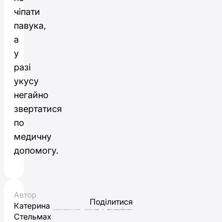
чіпати
павука,
а
у
разі
укусу
негайно
звертатися
по
медичну
допомогу.
Автор
Поділитися
Катерина
Стельмах