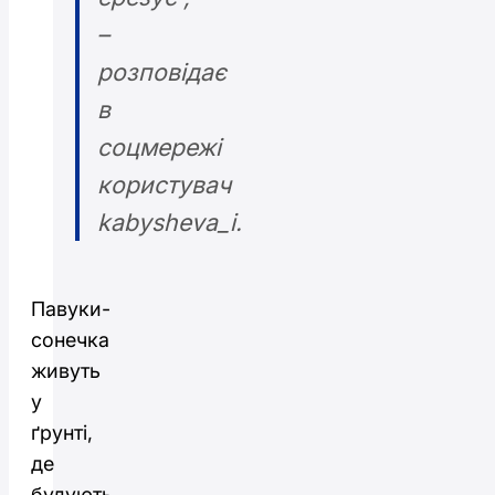
–
розповідає
в
соцмережі
користувач
kabysheva_i.
Павуки-
сонечка
живуть
у
ґрунті,
де
будують