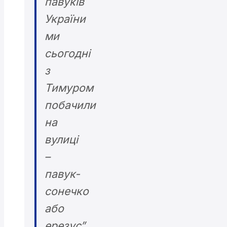
павуків
України
ми
сьогодні
з
Тимуром
побачили
на
вулиці
–
павук-
сонечко
або
ерезус”,