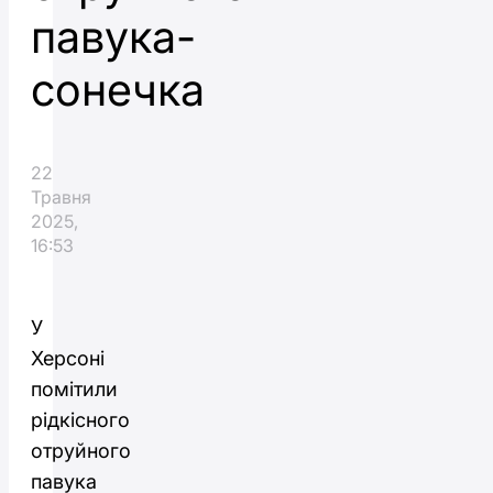
павука-
сонечка
22
Травня
2025,
16:53
У
Херсоні
помітили
рідкісного
отруйного
павука