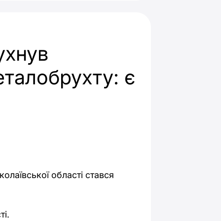
ухнув
еталобрухту: є
олаївської області стався
ті.