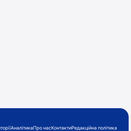
торії
Аналітика
Про нас
Контакти
Редакційна політика