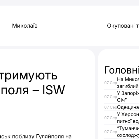
Миколаїв
Окуповані т
Головн
 утримують
На Микол
07 Сер
йполя – ISW
загиблий
У Запорі
07 Сер
Січ”
Одещина 
07 Сер
У Херсон
07 Сер
питної в
“Туманчи
07 Сер
охолодж
йськ поблизу Гуляйполя на