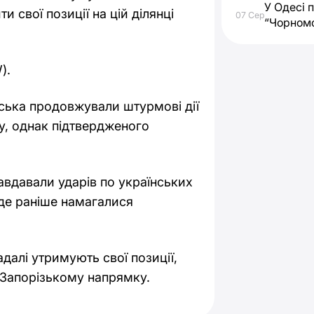
У Одесі 
 свої позиції на цій ділянці
07 Сер
“Чорном
).
ійська продовжували штурмові дії
у, однак підтвердженого
завдавали ударів по українських
 де раніше намагалися
далі утримують свої позиції,
 Запорізькому напрямку.