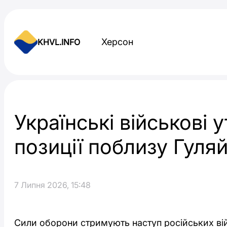
Skip to content
Херсон
KHVL.INFO
Новини України
Українські військові
позиції поблизу Гуля
7 Липня 2026, 15:48
Сили оборони стримують наступ російських ві