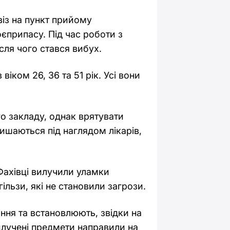
віз на пункт прийому
оєприпасу. Під час роботи з
сля чого стався вибух.
віком 26, 36 та 51 рік. Усі вони
о закладу, однак врятувати
ишаються під наглядом лікарів,
Фахівці вилучили уламки
ільзи, які не становили загрози.
ня та встановлюють, звідки на
илучені предмети направили на