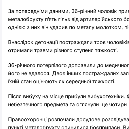
За попередніми даними, 36-річний чоловік при
металобрухту п’ять гільз від артилерійського б
однією з них він ударив по металу молотком, пі
Внаслідок детонації постраждали троє чоловіків 
отримали травми різного ступеня тяжкості.
36-річного потерпілого доправили до медичног
його не вдалося. Двоє інших постраждалих зал
їхній стан оцінюють як середньої тяжкості.
Після вибуху на місце прибули вибухотехніки. 
небезпечного предмета та оглянули ще чотири г
Правоохоронці розпочали досудове розслідуван
пункті металобрухту опинилися боєприпаси. В