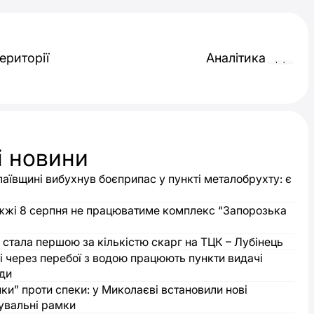
ериторії
Аналітика
і новини
аївщині вибухнув боєприпас у пункті металобрухту: є
жжі 8 серпня не працюватиме комплекс “Запорозька
стала першою за кількістю скарг на ТЦК – Лубінець
і через перебої з водою працюють пункти видачі
оди
ки” проти спеки: у Миколаєві встановили нові
увальні рамки