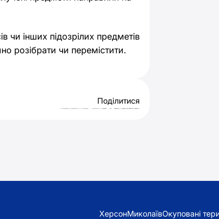
ів чи інших підозрілих предметів
но розібрати чи перемістити.
Поділитися
Херсон
Миколаїв
Окуповані тери