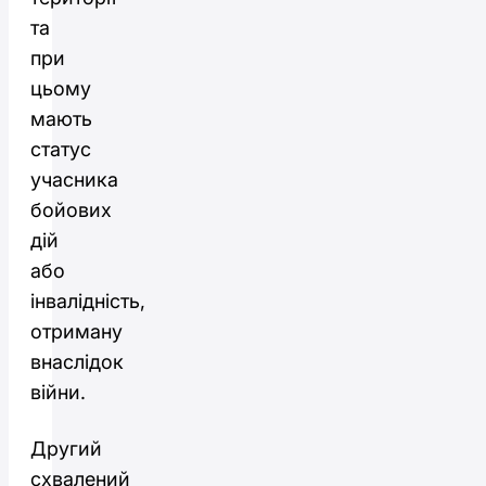
та
при
цьому
мають
статус
учасника
бойових
дій
або
інвалідність,
отриману
внаслідок
війни.
Другий
схвалений