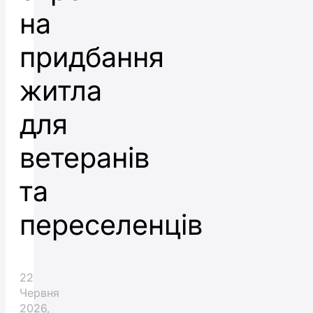
на
придбання
житла
для
ветеранів
та
переселенців
22
Червня
2026,