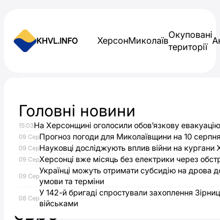
Skip to content
Окуповані
Херсон
Миколаїв
А
KHVL.INFO
території
Новини України
Головні новини
Україна
На Херсонщині оголосили обов’язкову евакуацію
15:03
отримає
Прогноз погоди для Миколаївщини на 10 серпн
09 Сер
Науковці досліджують вплив війни на кургани
09 Сер
140
Херсонці вже місяць без електрики через обст
09 Сер
Українці можуть отримати субсидію на дрова до
09 Сер
умови та терміни
млн
У 142-й бригаді спростували захоплення Зірниц
08 Сер
військами
євро