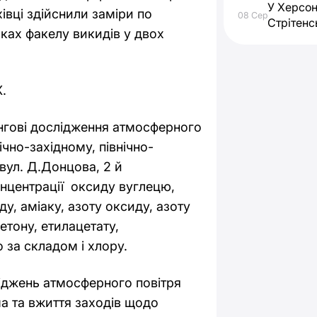
У Херсон
хівці здійснили заміри по
08 Сер
Стрітенс
мках факелу викидів у двох
.
нгові дослідження атмосферного
ічно-західному, північно-
вул. Д.Донцова, 2 й
нцентрації оксиду вуглецю,
у, аміаку, азоту оксиду, азоту
етону, етилацетату,
 за складом і хлору.
іджень атмосферного повітря
ма та вжиття заходів щодо