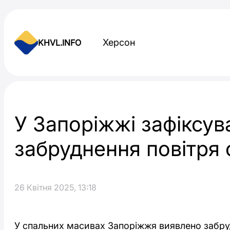
Skip to content
Херсон
KHVL.INFO
Новини України
У Запоріжжі зафіксув
забруднення повітря
26 Квітня 2025, 13:18
У спальних масивах Запоріжжя виявлено забру