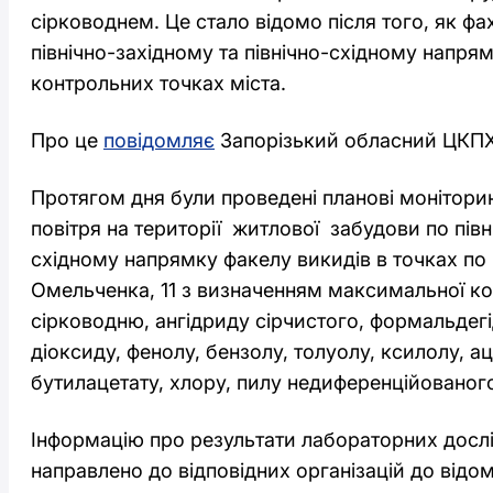
сірководнем. Це стало відомо після того, як фа
північно-західному та північно-східному напря
контрольних точках міста.
Про це
повідомляє
Запорізький обласний ЦКПХ
Протягом дня були проведені планові монітори
повітря на території житлової забудови по півн
східному напрямку факелу викидів в точках по 
Омельченка, 11 з визначенням максимальної ко
сірководню, ангідриду сірчистого, формальдегід
діоксиду, фенолу, бензолу, толуолу, ксилолу, ац
бутилацетату, хлору, пилу недиференційованого
Інформацію про результати лабораторних досл
направлено до відповідних організацій до відо