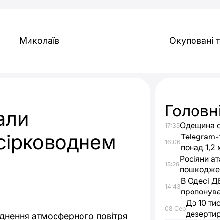
Миколаїв
Окуповані т
Головн
али
Одещина о
17:35
 сірководнем
Telegram-
16:06
понад 1,2 
Росіяни а
15:29
пошкоджен
В Одесі Д
14:43
пропонува
До 10 ти
08 Сер
дезерти
днення атмосферного повітря