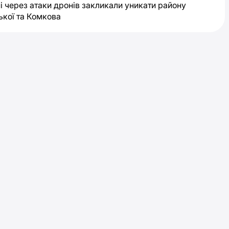
і через атаки дронів закликали уникати району
ької та Комкова