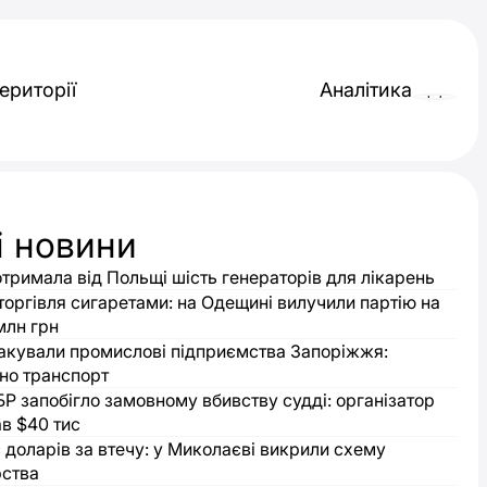
ериторії
Аналітика
і новини
тримала від Польщі шість генераторів для лікарень
торгівля сигаретами: на Одещині вилучили партію на
млн грн
такували промислові підприємства Запоріжжя:
о транспорт
БР запобігло замовному вбивству судді: організатор
в $40 тис
с доларів за втечу: у Миколаєві викрили схему
рства