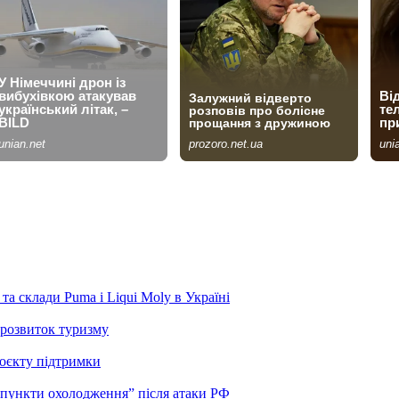
та склади Puma і Liqui Moly в Україні
розвиток туризму
роєкту підтримки
“пункти охолодження” після атаки РФ