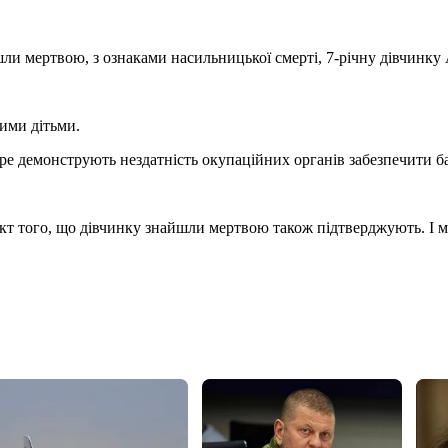
ли мертвою, з ознаками насильницької смерті, 7-річну дівчинку 
ими дітьми.
тре демонструють нездатність окупаційних органів забезпечити б
кт того, що дівчинку знайшли мертвою також підтверджують. І ма