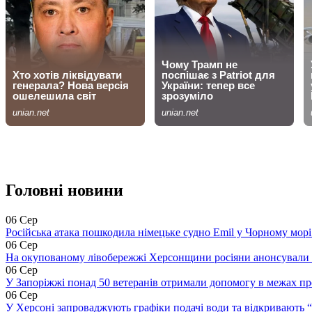
Головні новини
06 Сер
Російська атака пошкодила німецьке судно Emil у Чорному морі 
06 Сер
На окупованому лівобережжі Херсонщини росіяни анонсували 
06 Сер
У Запоріжжі понад 50 ветеранів отримали допомогу в межах п
06 Сер
У Херсоні запроваджують графіки подачі води та відкривають 