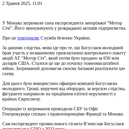
2 Травня 2025, 11:01
У Монако затримали сина експрезидента запорізької “Мотор
Січі”. Його звинувачують у розкраданні активів підприємства.
Про це
повідомляє
Служба безпеки України.
За даними слідства, мова іде про те, що Богуслаєв-молодший
брав участь у незаконному привласненні контрольного пакету
акцій АТ “Мотор Січ”, який потім було продано за 650 млн
доларів США. Сталося це ще до початку повномасштабної
війни. Затриманий допомагав своєму батькові реалізувати цю
схему.
Для цього було використано офшорні компанії Богуслаєва
молодшого. Гроші, виручені від оборудки, за версією слідства,
фігуранти направили на придбання елітної нерухомості у
країнах Євросоюзу.
Операцію із затримання проводили СБУ та Офіс
Генпрокурора спільно з правоохоронціми Франції та Монако.
Сам експрезидент промислового гіганта В’ячеслав Богуслаєв
знаходиться у СІЗО з 2022 року.