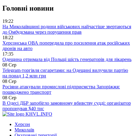
Головні новини
19:22
На Миколаївщині родини військових найчастіше звертаються
до Омбудсмана через порушення прав
18:22
Херсонська ОВА попередила про посилення атак російських
дронів на авто
17:35
Одещина отримала від Польщі шість генераторів для лікарень
08 Сер
Telegram-торгівля сигаретами: на Одещині вилучили партію
на понад 1,2 млн грн
08 Сер
Росіяни атакували промислові підприємства Запоріжжя:
пошкоджено транспорт
08 Сер
В Одесі ДБР запобігло замовному вбивству судді: організатор
пропонував $40 тис
KHVL.INFO
Херсон
Миколаїв
Окуповані території