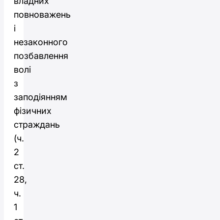
владних
повноважень
і
незаконного
позбавлення
волі
з
заподіянням
фізичних
страждань
(ч.
2
ст.
28,
ч.
1