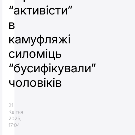
“активісти”
в
камуфляжі
силоміць
“бусифікували”
чоловіків
21
Квітня
2025,
17:04