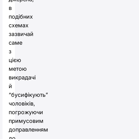
в
подібних
схемах
зазвичай
саме
з
цією
метою
викрадачі
й
“бусифікують”
чоловіків,
погрожуючи
примусовим
доправленням
до