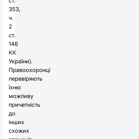
ст.
353,
ч.
2
ст.
146
КК
України).
Правоохоронці
перевіряють
їхню
можливу
причетність
до
інших
схожих