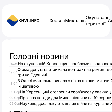
Skip to content
Окуповані
Херсон
Миколаїв
А
KHVL.INFO
території
Новини України
Головні новини
У
На окупованій Херсонщині проблеми з водопос
20:04
Чорноморську
Фірма депутата отримала контракт на ремонт до
19:04
грн на Одещині
затримали
В Одесі вчителька випала з вікна школи, миючи 
18:04
ініціативою
На Херсонщині оголосили обов’язкову евакуаці
псевдо-
09 Сер
Прогноз погоди для Миколаївщини на 10 серпн
09 Сер
Науковці досліджують вплив війни на кургани
09 Сер
ТЦК: