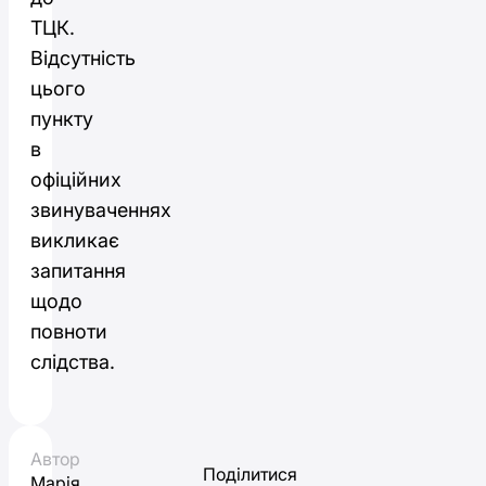
ТЦК.
Відсутність
цього
пункту
в
офіційних
звинуваченнях
викликає
запитання
щодо
повноти
слідства.
Автор
Поділитися
Марія