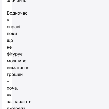
злочинів.
Водночас
у
справі
поки
що
не
фігурує
можливе
вимагання
грошей
–
хоча,
як
зазначають
джерела,