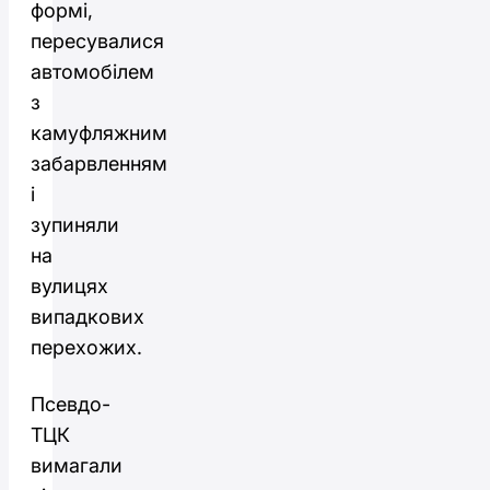
формі,
пересувалися
автомобілем
з
камуфляжним
забарвленням
і
зупиняли
на
вулицях
випадкових
перехожих.
Псевдо-
ТЦК
вимагали