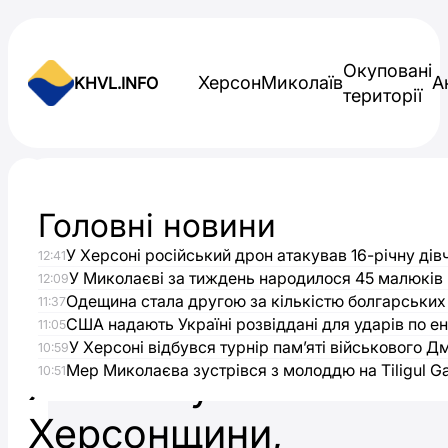
Skip to content
Окуповані
Херсон
Миколаїв
А
KHVL.INFO
території
Новини України
Головні новини
Суд
У Херсоні російський дрон атакував 16-річну дів
12:41
визнав
У Миколаєві за тиждень народилося 45 малюків
12:09
Одещина стала другою за кількістю болгарських
11:37
винною
США надають Україні розвіддані для ударів по ен
11:05
У Херсоні відбувся турнір пам’яті військового Д
10:59
Мер Миколаєва зустрівся з молоддю на Tiligul 
жительку
10:51
Херсонщини,