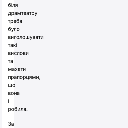
біля
драмтеатру
треба
було
виголошувати
такі
вислови
та
махати
прапорцями,
що
вона
і
робила.
За