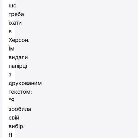
що
треба
їхати
в
Херсон.
Їм
видали
папірці
з
друкованим
текстом:
“Я
зробила
свій
вибір.
Я