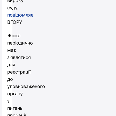
вироку
суду,
повідомляє
ВГОРУ
Жінка
періодично
має
з’являтися
для
реєстрації
до
уповноваженого
органу
з
питань
пробації,