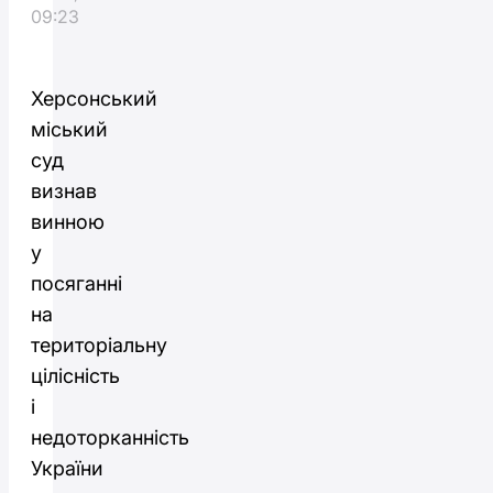
09:23
Херсонський
міський
суд
визнав
винною
у
посяганні
на
територіальну
цілісність
і
недоторканність
України