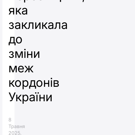
яка
закликала
до
зміни
меж
кордонів
України
8
Травня
2025,