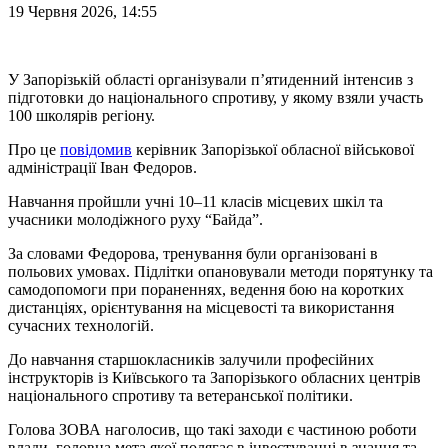
19 Червня 2026, 14:55
У Запорізькій області організували п’ятиденний інтенсив з
підготовки до національного спротиву, у якому взяли участь
100 школярів регіону.
Про це
повідомив
керівник Запорізької обласної військової
адміністрації Іван Федоров.
Навчання пройшли учні 10–11 класів місцевих шкіл та
учасники молодіжного руху “Байда”.
За словами Федорова, тренування були організовані в
польових умовах. Підлітки опановували методи порятунку та
самодопомоги при пораненнях, ведення бою на коротких
дистанціях, орієнтування на місцевості та використання
сучасних технологій.
До навчання старшокласників залучили професійних
інструкторів із Київського та Запорізького обласних центрів
національного спротиву та ветеранської політики.
Голова ЗОВА наголосив, що такі заходи є частиною роботи
влади, головна мета якої полягає в інвестуванні в знання та