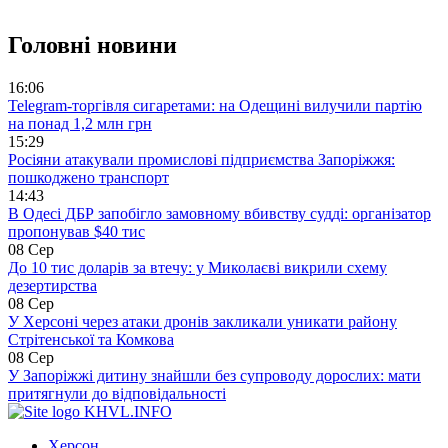
Головні новини
16:06
Telegram-торгівля сигаретами: на Одещині вилучили партію
на понад 1,2 млн грн
15:29
Росіяни атакували промислові підприємства Запоріжжя:
пошкоджено транспорт
14:43
В Одесі ДБР запобігло замовному вбивству судді: організатор
пропонував $40 тис
08 Сер
До 10 тис доларів за втечу: у Миколаєві викрили схему
дезертирства
08 Сер
У Херсоні через атаки дронів закликали уникати району
Стрітенської та Комкова
08 Сер
У Запоріжжі дитину знайшли без супроводу дорослих: мати
притягнули до відповідальності
KHVL.INFO
Херсон