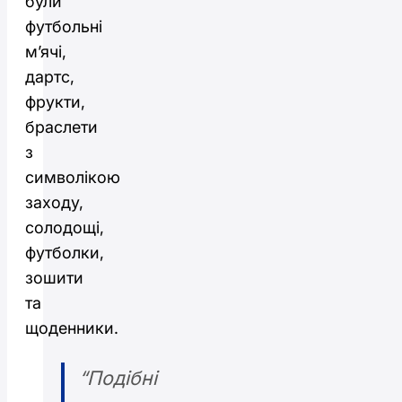
були
футбольні
м’ячі,
дартс,
фрукти,
браслети
з
символікою
заходу,
солодощі,
футболки,
зошити
та
щоденники.
“Подібні