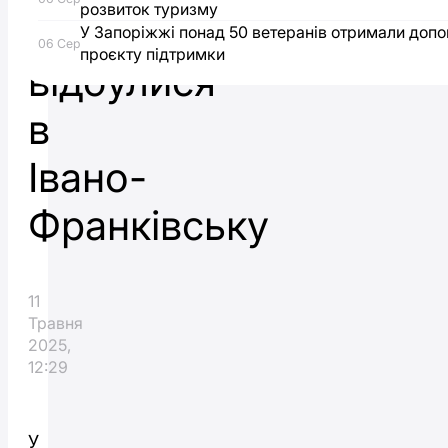
розвиток туризму
Херсонщини
У Запоріжжі понад 50 ветеранів отримали доп
06 Сер
проєкту підтримки
відбулися
в
Івано-
Франківську
11
Травня
2025,
12:29
У