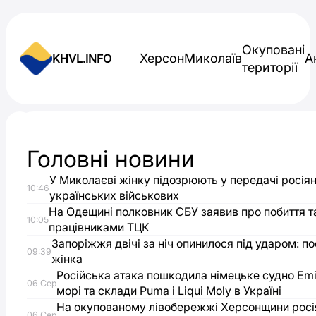
Skip to content
Окуповані
Херсон
Миколаїв
А
KHVL.INFO
території
Новини України
Головні новини
Сімейні
У Миколаєві жінку підозрюють у передачі росія
10:46
змагання
українських військових
На Одещині полковник СБУ заявив про побиття т
10:05
працівниками ТЦК
для
Запоріжжя двічі за ніч опинилося під ударом: 
09:39
жінка
переселенців
Російська атака пошкодила німецьке судно Emi
06 Сер
морі та склади Puma і Liqui Moly в Україні
з
На окупованому лівобережжі Херсонщини росі
06 Сер