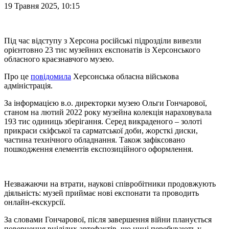
19 Травня 2025, 10:15
Під час відступу з Херсона російські підрозділи вивезли
орієнтовно 23 тис музейних експонатів із Херсонського
обласного краєзнавчого музею.
Про це
повідомила
Херсонська обласна військова
адміністрація.
За інформацією в.о. директорки музею Ольги Гончарової,
станом на лютий 2022 року музейна колекція нараховувала
193 тис одиниць зберігання. Серед викраденого – золоті
прикраси скіфської та сарматської доби, жорсткі диски,
частина технічного обладнання. Також зафіксовано
пошкодження елементів експозиційного оформлення.
Незважаючи на втрати, наукові співробітники продовжують
діяльність: музей приймає нові експонати та проводить
онлайн-екскурсії.
За словами Гончарової, після завершення війни планується
повернення вцілілих артефактів, що нині перебувають у