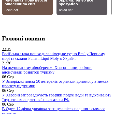
Головні новини
22:35
Російська атака пошкодила німецьке судно Emil у Чорному
морі та склади Puma і Liqui Moly в Україні
21:36
На окупованому лівобережжі Херсонщини росіяни
анонсували розвиток туризму
06 Сер
У Запоріжжі понад 50 ветеранів отримали допомогу в межах
проєкту підтримки
06 Сер
У Херсоні запроваджують графіки подачі води та відкривають
“пункти охолодження” після атаки РФ
06 Сер
В Одесі 12-річна українка загинула після падіння з сьомого
поверху