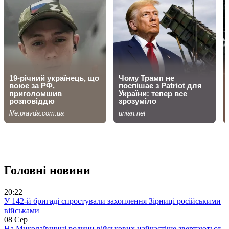
Головні новини
20:22
У 142-й бригаді спростували захоплення Зірниці російськими
військами
08 Сер
На Миколаївщині родини військових найчастіше звертаються