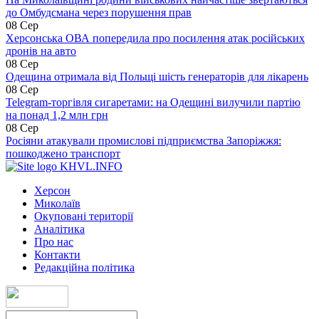
до Омбудсмана через порушення прав
08 Сер
Херсонська ОВА попередила про посилення атак російських
дронів на авто
08 Сер
Одещина отримала від Польщі шість генераторів для лікарень
08 Сер
Telegram-торгівля сигаретами: на Одещині вилучили партію
на понад 1,2 млн грн
08 Сер
Росіяни атакували промислові підприємства Запоріжжя:
пошкоджено транспорт
KHVL.INFO
Херсон
Миколаїв
Окуповані території
Аналітика
Про нас
Контакти
Редакційна політика