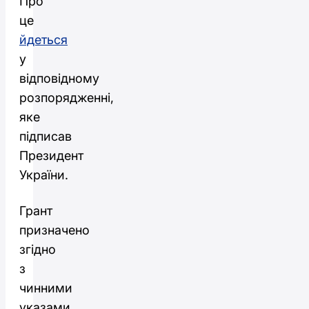
Про
це
йдеться
у
відповідному
розпорядженні,
яке
підписав
Президент
України.
Грант
призначено
згідно
з
чинними
указами