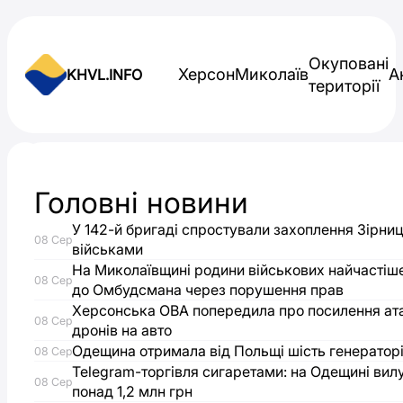
Skip to content
Окуповані
Херсон
Миколаїв
А
KHVL.INFO
території
Новини України
Головні новини
Президентський
У 142-й бригаді спростували захоплення Зірниц
08 Сер
грант
військами
На Миколаївщині родини військових найчастіш
08 Сер
до Омбудсмана через порушення прав
на
Херсонська ОВА попередила про посилення ат
08 Сер
дронів на авто
творчий
Одещина отримала від Польщі шість генераторі
08 Сер
Telegram-торгівля сигаретами: на Одещині вил
проєкт
08 Сер
понад 1,2 млн грн