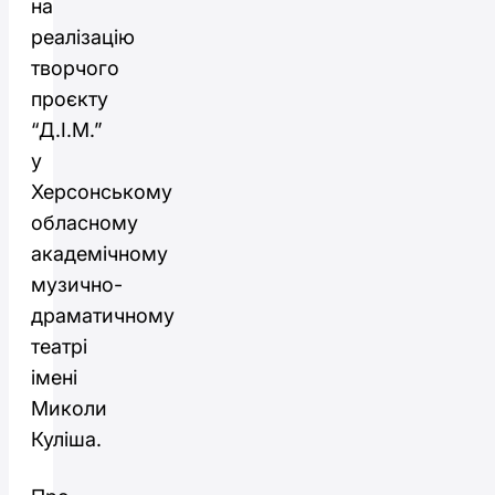
на
реалізацію
творчого
проєкту
“Д.І.М.”
у
Херсонському
обласному
академічному
музично-
драматичному
театрі
імені
Миколи
Куліша.