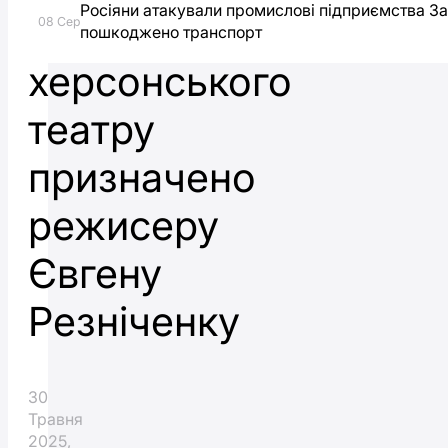
Росіяни атакували промислові підприємства З
для
08 Сер
пошкоджено транспорт
херсонського
театру
призначено
режисеру
Євгену
Резніченку
30
Травня
2025,