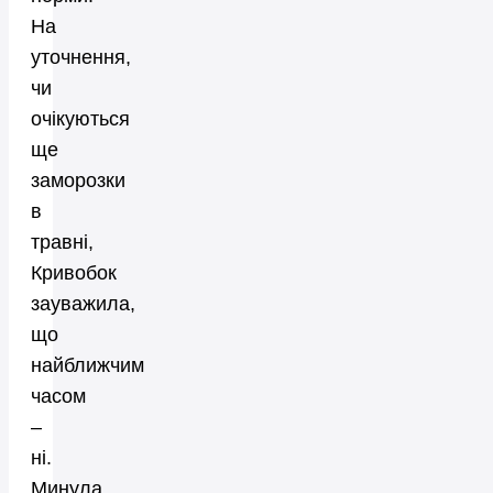
На
уточнення,
чи
очікуються
ще
заморозки
в
травні,
Кривобок
зауважила,
що
найближчим
часом
–
ні.
Минула