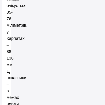
очікується
35-
76
міліметрів,
у
Карпатах
–
88-
138
мм.
Ці
показники
–
в
межах
норми.