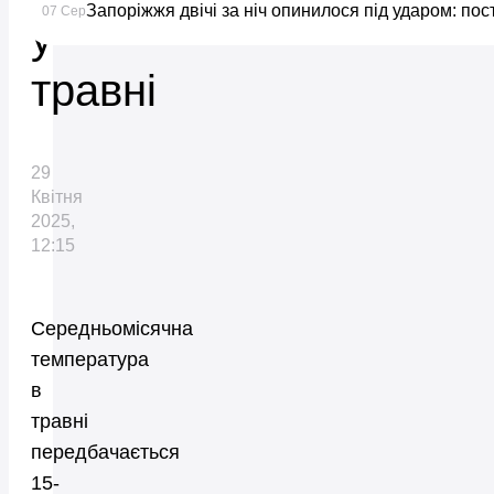
Запоріжжя двічі за ніч опинилося під ударом: по
07 Сер
у
травні
29
Квітня
2025,
12:15
Середньомісячна
температура
в
травні
передбачається
15-