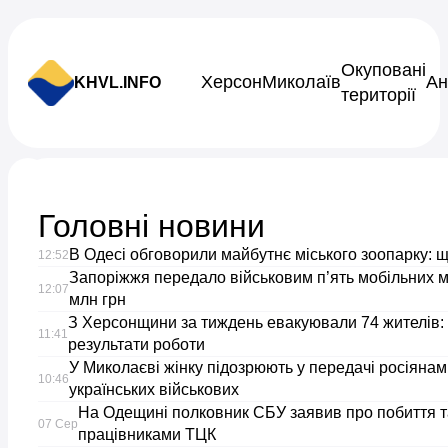
Skip to content
Окуповані
Херсон
Миколаїв
Ан
KHVL.INFO
території
Новини України
Головні новини
Синоптикиня
В Одесі обговорили майбутнє міського зоопарку: 
12:52
повідомила,
Запоріжжя передало військовим п’ять мобільних 
12:07
млн грн
З Херсонщини за тиждень евакуювали 74 жителів: 
чи
11:41
результати роботи
У Миколаєві жінку підозрюють у передачі росіяна
будуть
10:46
українських військових
На Одещині полковник СБУ заявив про побиття 
заморозки
07 Сер
працівниками ТЦК