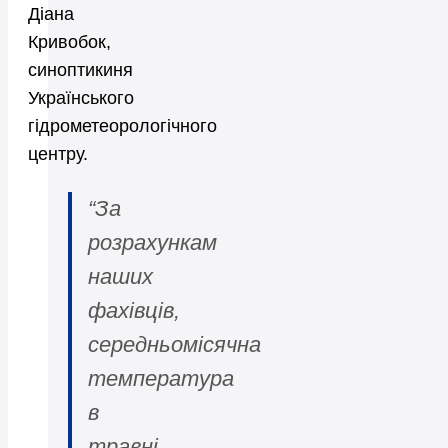
Діана
Кривобок,
синоптикиня
Українського
гідрометеорологічного
центру.
“За
розрахункам
наших
фахівців,
середньомісячна
температура
в
травні