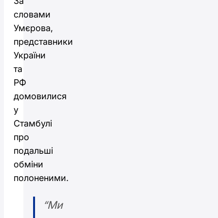
За
словами
Умєрова,
представники
України
та
РФ
домовилися
у
Стамбулі
про
подальші
обміни
полоненими.
“Ми