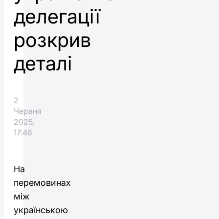
делегації
розкрив
деталі
2
Червня
2025,
17:46
На
перемовинах
між
українською