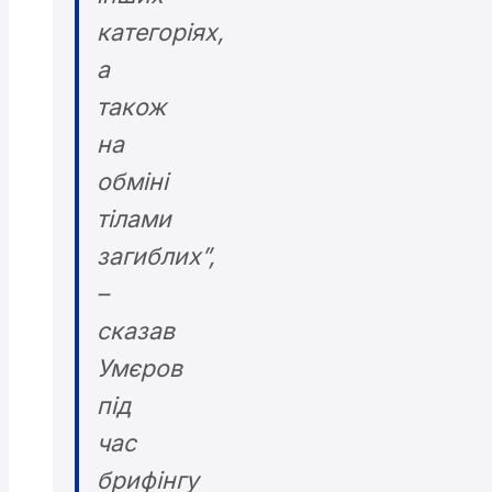
категоріях,
а
також
на
обміні
тілами
загиблих”,
–
сказав
Умєров
під
час
брифінгу