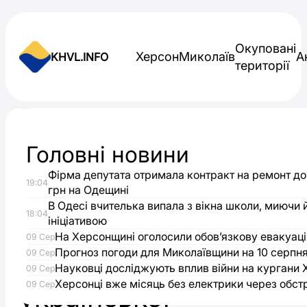
Skip to content
Окуповані
Херсон
Миколаїв
А
KHVL.INFO
території
Новини України
Головні новини
Переговори
Фірма депутата отримала контракт на ремонт до
19:04
в
грн на Одещині
В Одесі вчителька випала з вікна школи, миючи 
18:04
ініціативою
Стамбулі:
На Херсонщині оголосили обов’язкову евакуаці
09 Сер
Прогноз погоди для Миколаївщини на 10 серпн
голова
09 Сер
Науковці досліджують вплив війни на кургани
09 Сер
Херсонці вже місяць без електрики через обст
09 Сер
української