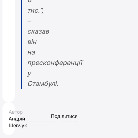
тис.”,
–
сказав
він
на
пресконференції
у
Стамбулі.
Автор
Поділитися
Андрій
Шевчук