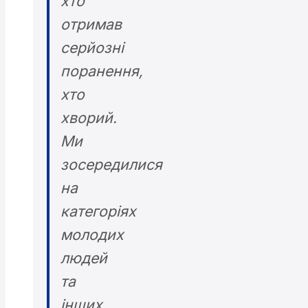
хто
отримав
серйозні
поранення,
хто
хворий.
Ми
зосередилися
на
категоріях
молодих
людей
та
інших