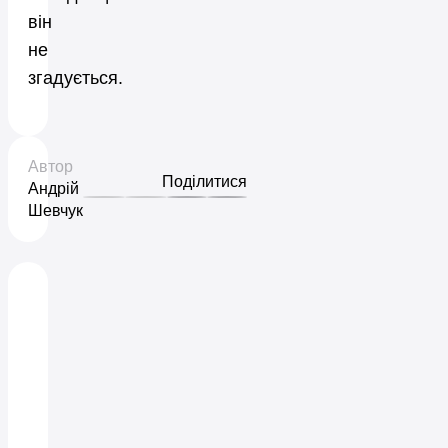
він
не
згадується.
Автор
Поділитися
Андрій
Шевчук