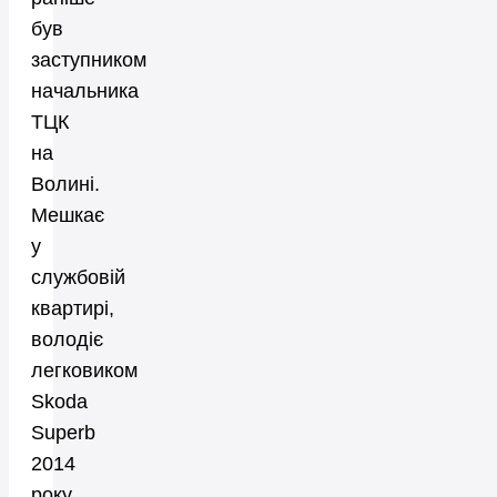
був
заступником
начальника
ТЦК
на
Волині.
Мешкає
у
службовій
квартирі,
володіє
легковиком
Skoda
Superb
2014
року