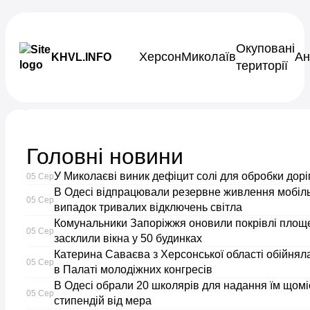
Skip to content
Окуповані
Херсон
Миколаїв
Ан
KHVL.INFO
території
Новини України
Головні новини
Начальник
У Миколаєві виник дефіцит солі для обробки дор
05 Сер
ТЦК
В Одесі відпрацювали резервне живлення мобіль
05 Сер
випадок тривалих відключень світла
Комунальники Запоріжжя оновили покрівлі площе
став
05 Сер
засклили вікна у 50 будинках
Катерина Саваєва з Херсонської області обійнял
заступником
05 Сер
в Палаті молодіжних конгресів
В Одесі обрали 20 школярів для надання їм щом
голови
05 Сер
стипендій від мера