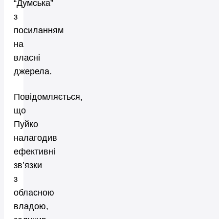
“Думська”
з
посиланням
на
власні
джерела.
Повідомляється,
що
Пуйко
налагодив
ефективні
зв’язки
з
обласною
владою,