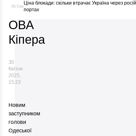
Ціна блокади: скільки втрачає Україна через росій
Одеської
05 Сер
портах
ОВА
Кіпера
30
Квітня
2025,
15:23
Новим
заступником
голови
Одеської