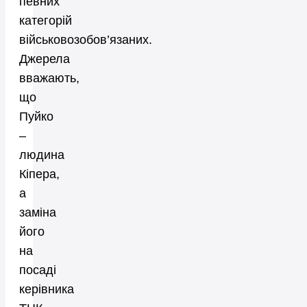
певних
категорій
військовозобов’язаних.
Джерела
вважають,
що
Пуйко
–
людина
Кіпера,
а
заміна
його
на
посаді
керівника