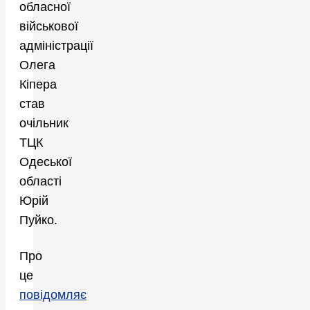
обласної
військової
адміністрації
Олега
Кіпера
став
очільник
ТЦК
Одеської
області
Юрій
Пуйко.
Про
це
повідомляє