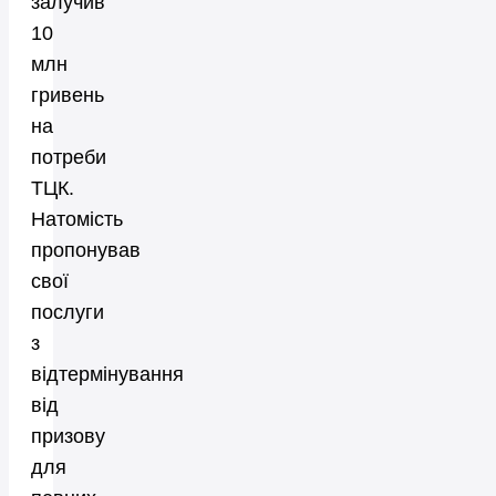
залучив
10
млн
гривень
на
потреби
ТЦК.
Натомість
пропонував
свої
послуги
з
відтермінування
від
призову
для