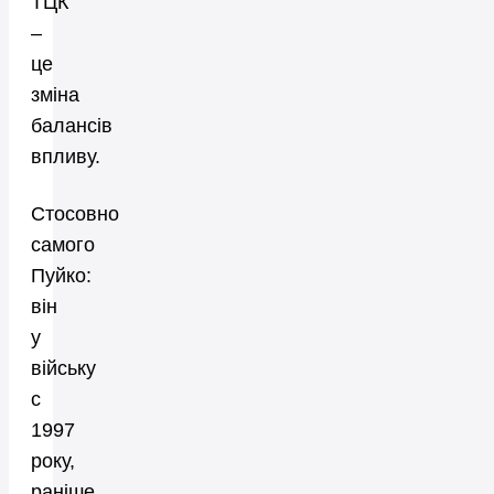
ТЦК
–
це
зміна
балансів
впливу.
Стосовно
самого
Пуйко:
він
у
війську
с
1997
року,
раніше