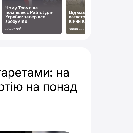
гаретами: на
ртію на понад