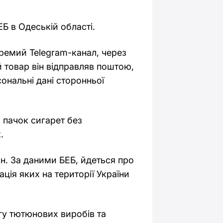
Б в Одеській області.
ремий Telegram-канал, через
 товар він відправляв поштою,
нальні дані сторонньої
 пачок сигарет без
.
рн. За даними БЕБ, йдеться про
ція яких на території України
гу тютюнових виробів та