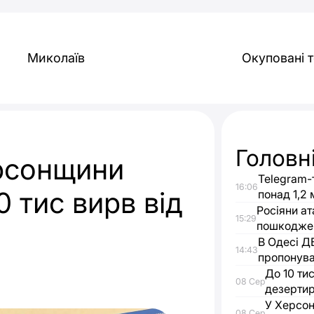
Миколаїв
Окуповані т
Головн
рсонщини
Telegram-
16:06
 тис вирв від
понад 1,2 
Росіяни а
15:29
пошкоджен
В Одесі Д
14:43
пропонува
До 10 ти
08 Сер
дезерти
У Херсон
08 Сер