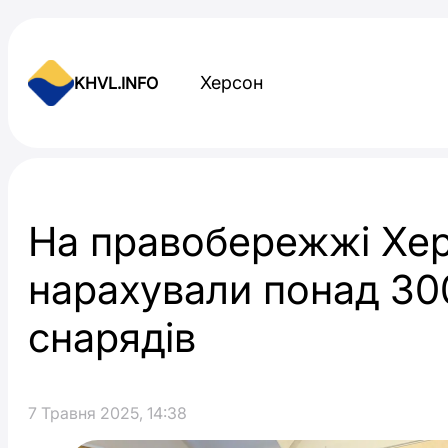
Skip to content
Херсон
KHVL.INFO
Новини України
На правобережжі Хе
нарахували понад 300
снарядів
7 Травня 2025, 14:38