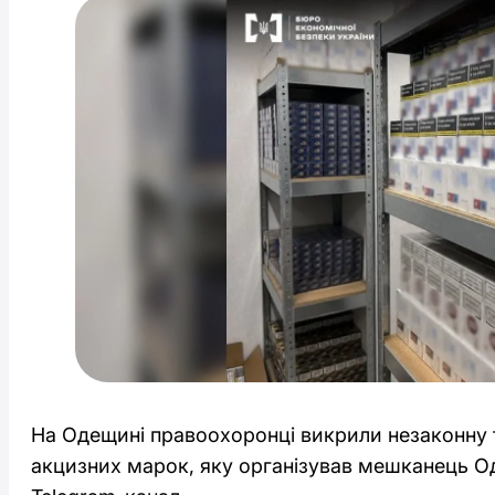
На Одещині правоохоронці викрили незаконну 
акцизних марок, яку організував мешканець О