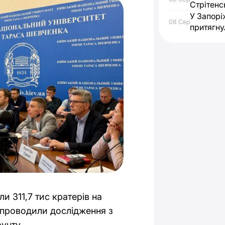
Стрітенс
У Запорі
08 Сер
притягну
и 311,7 тис кратерів на
е проводили дослідження з
унту.