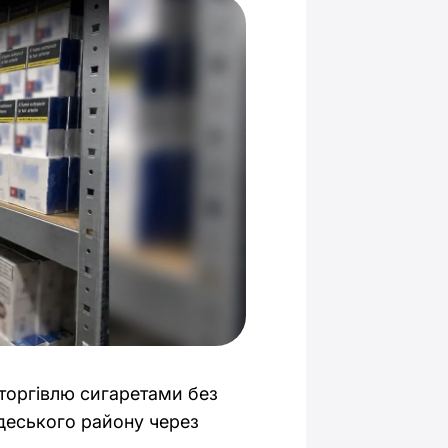
торгівлю сигаретами без
деського району через