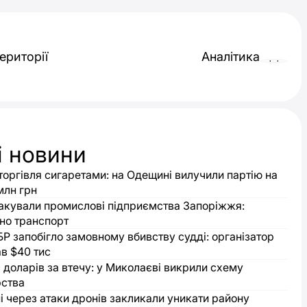
ериторії
Аналітика
і новини
торгівля сигаретами: на Одещині вилучили партію на
млн грн
такували промислові підприємства Запоріжжя:
о транспорт
БР запобігло замовному вбивству судді: організатор
в $40 тис
с доларів за втечу: у Миколаєві викрили схему
рства
і через атаки дронів закликали уникати району