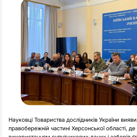
Науковці Товариства дослідників України виявил
правобережній частині Херсонської області, д
використанням супутникових даних і заборів ґр