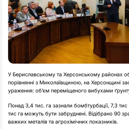
У Бериславському та Херсонському районах об
порівнянні з Миколаївщиною, на Херсонщині за
ураження: об’єм переміщеного вибухами ґрунту 
Понад 3,4 тис. га зазнали бомбтурбації, 7,3 тис
тис га можуть бути забруднені. Відібрано 90 зра
важких металів та агрохімічних показників.