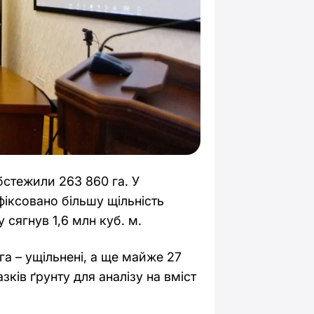
стежили 263 860 га. У
фіксовано більшу щільність
сягнув 1,6 млн куб. м.
 га – ущільнені, а ще майже 27
зків ґрунту для аналізу на вміст