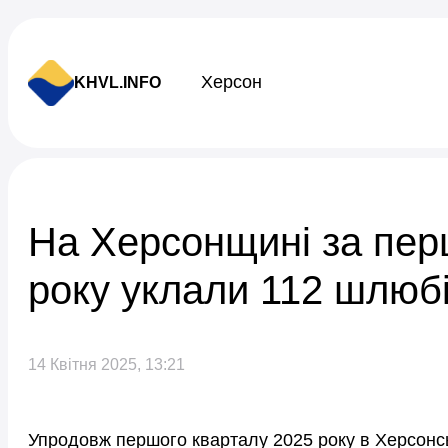
Skip to content
Херсон
KHVL.INFO
Новини України
На Херсонщині за перш
року уклали 112 шлюб
14 Квітня 2025, 13:21
Упродовж першого кварталу 2025 року в Херсонсь