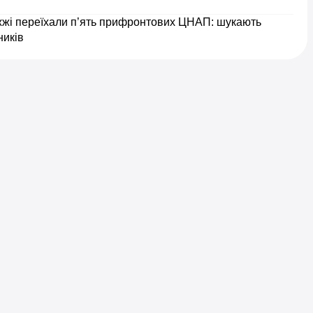
жжі переїхали п’ять прифронтових ЦНАП: шукають
ників