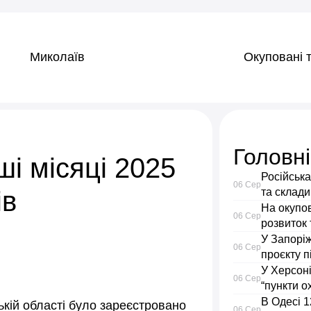
Миколаїв
Окуповані т
Головн
і місяці 2025
Російська
06 Сер
ів
та склади
На окупо
06 Сер
розвиток
У Запорі
06 Сер
проєкту п
У Херсоні
06 Сер
“пункти о
В Одесі 1
кій області було зареєстровано
06 Сер