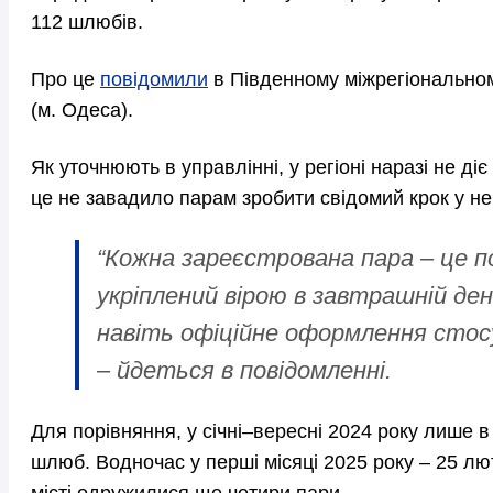
112 шлюбів.
Про це
повідомили
в Південному міжрегіональному
(м. Одеса).
Як уточнюють в управлінні, у регіоні наразі не ді
це не завадило парам зробити свідомий крок у не
“Кожна зареєстрована пара – це п
укріплений вірою в завтрашній ден
навіть офіційне оформлення стосун
– йдеться в повідомленні.
Для порівняння, у січні–вересні 2024 року лише 
шлюб. Водночас у перші місяці 2025 року – 25 лют
місті одружилися ще чотири пари.