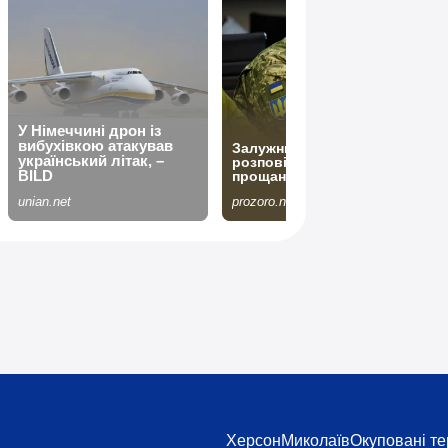
Херсон
Миколаїв
Окуповані те