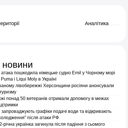
ериторії
Аналітика
і новини
 атака пошкодила німецьке судно Emil у Чорному морі
 Puma і Liqui Moly в Україні
ваному лівобережжі Херсонщини росіяни анонсували
 туризму
жжі понад 50 ветеранів отримали допомогу в межах
ідтримки
 запроваджують графіки подачі води та відкривають
холодження” після атаки РФ
2-річна українка загинула після падіння з сьомого