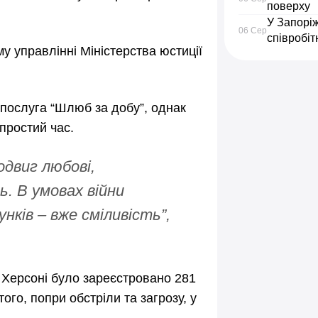
поверху
У Запорі
06 Сер
співробіт
 управлінні Міністерства юстиції
є послуга “Шлюб за добу”, однак
простий час.
одвиг любові,
ь. В умовах війни
ків – вже сміливість”,
в Херсоні було зареєстровано 281
ого, попри обстріли та загрозу, у