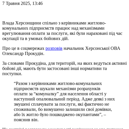
7 Травня 2025, 13:46
Влада Херсонщини спільно з керівниками житлово-
комунальних підприємств працює над механізмами
врегулювання оплати за послуги, які були нараховані під час
окупації та в умовах бойових дій.
Про це в соцмережах
розповів
начальник Херсонської ОВА
Олександр Прокудін.
За словами Прокудіна, для територій, на яких ведуться активні
бойові дії, мають бути застосовані інші нормативи та
поступки.
“Разом з керівниками житлово-комунальних
підприємств шукали механізми розрахунків
оплати за “комуналку” для населення області у
наступний опалювальний період. Адже деякі з них
змушені сплачувати за послуги, які фактично не
споживали, бо вимушено залишили свої домівки,
або їх житло було пошкоджено окупантами”, –
пояснив він.