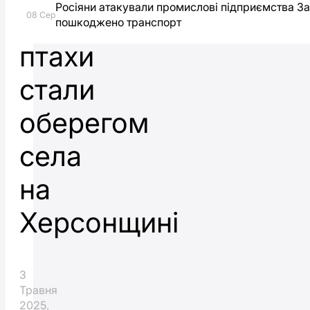
Росіяни атакували промислові підприємства З
як
08 Сер
пошкоджено транспорт
птахи
стали
оберегом
села
на
Херсонщині
3
Травня
2025,