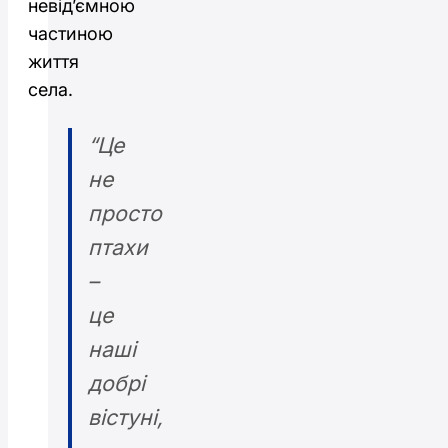
невід’ємною
частиною
життя
села.
“Це
не
просто
птахи
–
це
наші
добрі
вістуні,