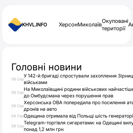
Skip to content
Окуповані
Херсон
Миколаїв
А
KHVL.INFO
території
Новини України
Головні новини
Точка
У 142-й бригаді спростували захоплення Зірниц
08 Сер
зору
військами
На Миколаївщині родини військових найчастіш
08 Сер
до Омбудсмана через порушення прав
|
Херсонська ОВА попередила про посилення ат
08 Сер
дронів на авто
Лелеки-
Одещина отримала від Польщі шість генераторі
08 Сер
Telegram-торгівля сигаретами: на Одещині вил
сусіди:
08 Сер
понад 1,2 млн грн