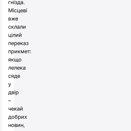
гнізда.
Місцеві
вже
склали
цілий
переказ
прикмет:
якщо
лелека
сяде
у
двір
–
чекай
добрих
новин,