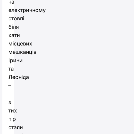
на
електричному
стовпі
біля
хати
місцевих
мешканців
Ірини
та
Леоніда
–
і
з
тих
пір
стали