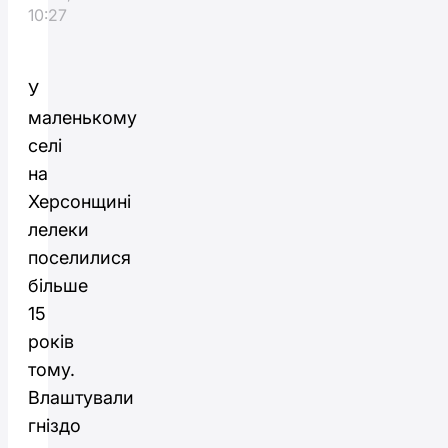
10:27
У
маленькому
селі
на
Херсонщині
лелеки
поселилися
більше
15
років
тому.
Влаштували
гніздо