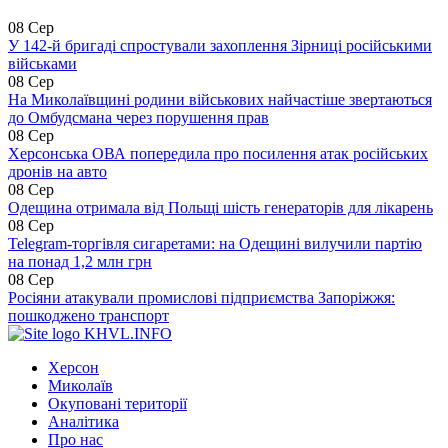
08 Сер
У 142-й бригаді спростували захоплення Зірниці російськими
військами
08 Сер
На Миколаївщині родини військових найчастіше звертаються
до Омбудсмана через порушення прав
08 Сер
Херсонська ОВА попередила про посилення атак російських
дронів на авто
08 Сер
Одещина отримала від Польщі шість генераторів для лікарень
08 Сер
Telegram-торгівля сигаретами: на Одещині вилучили партію
на понад 1,2 млн грн
08 Сер
Росіяни атакували промислові підприємства Запоріжжя:
пошкоджено транспорт
KHVL.INFO
Херсон
Миколаїв
Окуповані території
Аналітика
Про нас