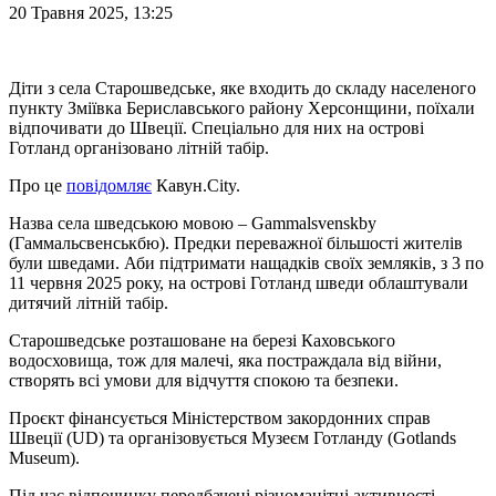
20 Травня 2025, 13:25
Діти з села Старошведське, яке входить до складу населеного
пункту Зміївка Бериславського району Херсонщини, поїхали
відпочивати до Швеції. Спеціально для них на острові
Готланд організовано літній табір.
Про це
повідомляє
Кавун.Сity.
Назва села шведською мовою – Gammalsvenskby
(Гаммальсвенськбю). Предки переважної більшості жителів
були шведами. Аби підтримати нащадків своїх земляків, з 3 по
11 червня 2025 року, на острові Готланд шведи облаштували
дитячий літній табір.
Старошведське розташоване на березі Каховського
водосховища, тож для малечі, яка постраждала від війни,
створять всі умови для відчуття спокою та безпеки.
Проєкт фінансується Міністерством закордонних справ
Швеції (UD) та організовується Музеєм Готланду (Gotlands
Museum).
Під час відпочинку передбачені різноманітні активності,