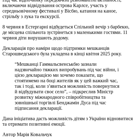
включаючи відвідування острова Карлсе, участь у
середньовічному фестивалі у Вісбю, катання на каное,
стрільбу з лука та екскурсії.
8 червня в Естергарні відбудеться Спільний вечір з барбекю,
де місцева спільнота зустрінеться з маленькими гостями. 11
червня діти вирушають додому.
Декларація про наміри щодо підтримки мешканців
Старошведського була укладена в кінці квітня 2025 року.
“Мешканці Гаммальсвенськбю зазнали
надзвичайно тяжких випробувань під час війни, і
цією декларацією ми хочемо показати, що
стоятимемо на боці жителів як у цей важкий час,
так і тоді, коли з’явиться можливість повернутися
й відбудувати своє село”, – підкреслив Міністр
розвитку міжнародного співробітництва та
зовнішньої торгівлі Бенджамін Дуса під час
підписання декларації.
Дана ініціатива дасть можливість дітям з України відновитися
та отримати позитивні емоції.
Автор
Марія Ковальчук