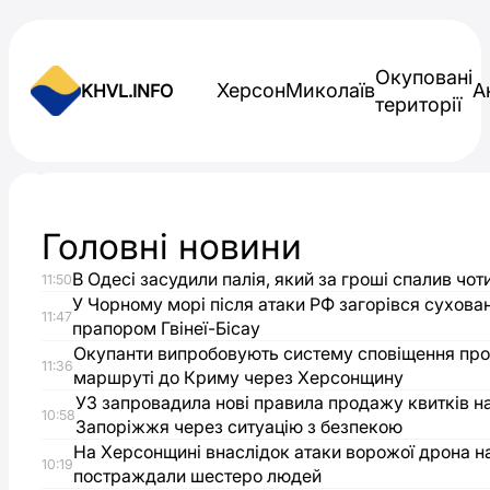
Skip to content
Окуповані
Херсон
Миколаїв
А
KHVL.INFO
території
Новини України
Головні новини
У
В Одесі засудили палія, який за гроші спалив чот
11:50
Білозерці
У Чорному морі після атаки РФ загорівся сухова
11:47
прапором Гвінеї-Бісау
утеплили
Окупанти випробовують систему сповіщення про
11:36
маршруті до Криму через Херсонщину
УЗ запровадила нові правила продажу квитків на
лікарню,
10:58
Запоріжжя через ситуацію з безпекою
На Херсонщині внаслідок атаки ворожої дрона н
яка
10:19
постраждали шестеро людей