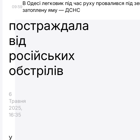
В Одесі легковик під час руху провалився під з
раніше
09:59
затоплену яму — ДСНС
постраждала
від
російських
обстрілів
6
Травня
2025,
16:35
У