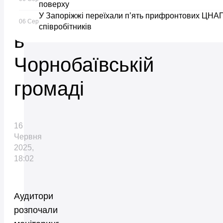
поверху
гімназії
У Запоріжжі переїхали п’ять прифронтових ЦНА
06 Сер
співробітників
в
Чорнобаївській
громаді
16
Червня
2025,
18:02
Аудитори
розпочали