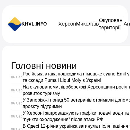
Skip to content
Окуповані
Херсон
Миколаїв
Ан
KHVL.INFO
території
Новини України
Головні новини
Аудитори
Російська атака пошкодила німецьке судно Emil 
06 Сер
перевіряють
та склади Puma і Liqui Moly в Україні
На окупованому лівобережжі Херсонщини росія
06 Сер
розвиток туризму
тендер
У Запоріжжі понад 50 ветеранів отримали допом
06 Сер
проєкту підтримки
на
У Херсоні запроваджують графіки подачі води та
06 Сер
“пункти охолодження” після атаки РФ
реконструкцію
В Одесі 12-річна українка загинула після падіння
06 Сер