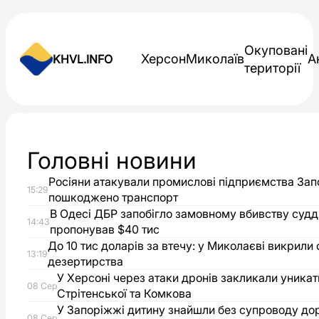
Skip to content
Окуповані
Херсон
Миколаїв
А
KHVL.INFO
території
Новини України
Головні новини
GCS-
Росіяни атакували промислові підприємства Зап
15:29
200
пошкоджено транспорт
В Одесі ДБР запобігло замовному вбивству судді
14:43
пропонував $40 тис
на
До 10 тис доларів за втечу: у Миколаєві викрили
13:19
дезертирства
варті
У Херсоні через атаки дронів закликали уника
08 Сер
Стрітенської та Комкова
безпеки:
У Запоріжжі дитину знайшли без супроводу до
08 Сер