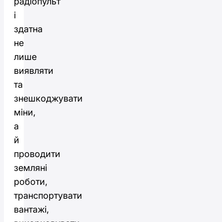
радіопульт
і
здатна
не
лише
виявляти
та
знешкоджувати
міни,
а
й
проводити
земляні
роботи,
транспортувати
вантажі,