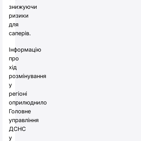
знижуючи
ризики
для
саперів.
Інформацію
про
хід
розмінування
у
регіоні
оприлюднило
Головне
управління
ДСНС
у