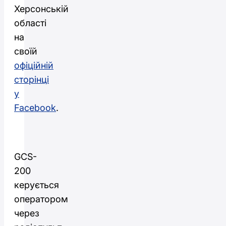
Херсонській
області
на
своїй
офіційній
сторінці
у
Facebook
.
GCS-
200
керується
оператором
через