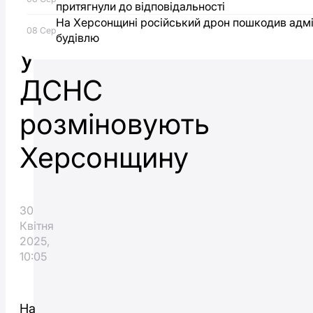
притягнули до відповідальності
як
На Херсонщині російський дрон пошкодив адмі
08 Сер
будівлю
у
ДСНС
розміновують
Херсонщину
30
Квітня
2025,
10:05
На