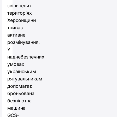
звільнених
територіях
Херсонщини
триває
активне
розмінування.
У
наднебезпечних
умовах
українським
рятувальникам
допомагає
броньована
безпілотна
машина
GCS-