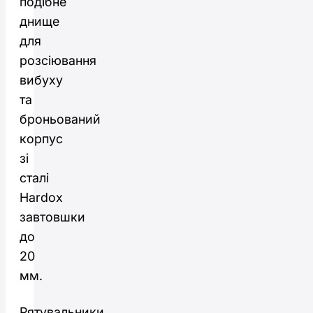
подібне
днище
для
розсіювання
вибуху
та
броньований
корпус
зі
сталі
Hardox
завтовшки
до
20
мм.
Рятувальники