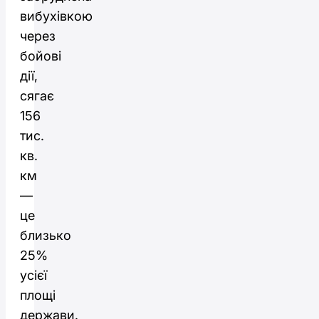
вибухівкою
через
бойові
дії,
сягає
156
тис.
кв.
км
—
це
близько
25%
усієї
площі
держави.