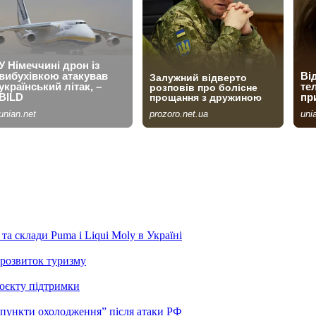
та склади Puma і Liqui Moly в Україні
розвиток туризму
роєкту підтримки
“пункти охолодження” після атаки РФ