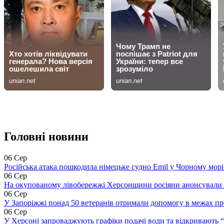
Головні новини
06 Сер
Російська атака пошкодила німецьке судно Emil у Чорному морі 
06 Сер
На окупованому лівобережжі Херсонщини росіяни анонсували 
06 Сер
У Запоріжжі понад 50 ветеранів отримали допомогу в межах п
06 Сер
У Херсоні запроваджують графіки подачі води та відкривають 